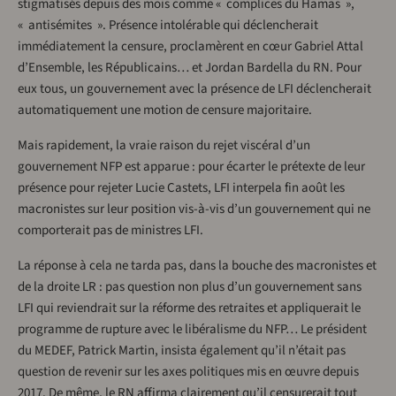
stigmatisés depuis des mois comme « complices du Hamas »,
« antisémites ». Présence intolérable qui déclencherait
immédiatement la censure, proclamèrent en cœur Gabriel Attal
d’Ensemble, les Républicains… et Jordan Bardella du RN. Pour
eux tous, un gouvernement avec la présence de LFI déclencherait
automatiquement une motion de censure majoritaire.
Mais rapidement, la vraie raison du rejet viscéral d’un
gouvernement NFP est apparue : pour écarter le prétexte de leur
présence pour rejeter Lucie Castets, LFI interpela fin août les
macronistes sur leur position vis-à-vis d’un gouvernement qui ne
comporterait pas de ministres LFI.
La réponse à cela ne tarda pas, dans la bouche des macronistes et
de la droite LR : pas question non plus d’un gouvernement sans
LFI qui reviendrait sur la réforme des retraites et appliquerait le
programme de rupture avec le libéralisme du NFP… Le président
du MEDEF, Patrick Martin, insista également qu’il n’était pas
question de revenir sur les axes politiques mis en œuvre depuis
2017. De même, le RN affirma clairement qu’il censurerait tout