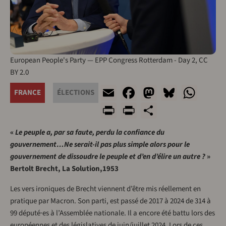
European People's Party — EPP Congress Rotterdam - Day 2, CC
BY 2.0
Email
Facebook
Mastodon
Bluesk
Wha
FRANCE
ÉLECTIONS
Print
PrintFriendly
Share
«
Le peuple a, par sa faute, perdu la confiance du
gouvernement…Ne serait-il pas plus simple alors pour le
gouvernement de dissoudre le peuple et d’en d’élire un autre ?
»
Bertolt Brecht, La Solution,1953
Les vers ironiques de Brecht viennent d’être mis réellement en
pratique par Macron. Son parti, est passé de 2017 à 2024 de 314 à
99 député·es à l’Assemblée nationale. Il a encore été battu lors des
européennes et des législatives de juin/juillet 2024. Lors de ces