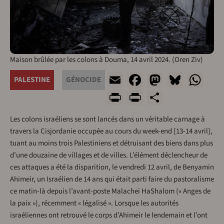
Maison brûlée par les colons à Douma, 14 avril 2024. (Oren Ziv)
Email
Facebook
Mastodo
Blues
Wh
PALESTINE
GÉNOCIDE
Print
PrintFriendl
Share
Les colons israéliens se sont lancés dans un véritable carnage à
travers la Cisjordanie occupée au cours du week-end [13-14 avril],
tuant au moins trois Palestiniens et détruisant des biens dans plus
d’une douzaine de villages et de villes. L’élément déclencheur de
ces attaques a été la disparition, le vendredi 12 avril, de Benyamin
Ahimeir, un Israélien de 14 ans qui était parti faire du pastoralisme
ce matin-là depuis l’avant-poste Malachei HaShalom (« Anges de
la paix »), récemment « légalisé ». Lorsque les autorités
israéliennes ont retrouvé le corps d’Ahimeir le lendemain et l’ont