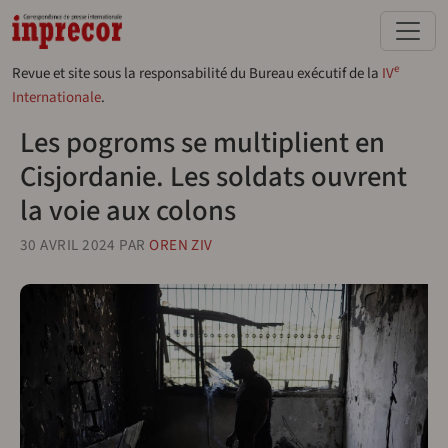
Aller au contenu principal
e
Revue et site sous la responsabilité du Bureau exécutif de la
IV
Internationale
.
Les pogroms se multiplient en
Cisjordanie. Les soldats ouvrent
la voie aux colons
30 AVRIL 2024
PAR
OREN ZIV