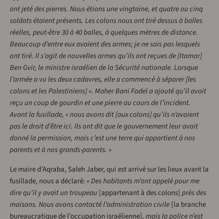
ont jeté des pierres. Nous étions une vingtaine, et quatre ou cinq
soldats étaient présents. Les colons nous ont tiré dessus à balles
réelles, peut-être 30 à 40 balles, à quelques mètres de distance.
Beaucoup d’entre eux avaient des armes; je ne sais pas lesquels
ont tiré. Il s’agit de nouvelles armes qu’ils ont reçues de [Itamar]
Ben Gvir, le ministre israélien de la Sécurité nationale. Lorsque
l’armée a vu les deux cadavres, elle a commencé à séparer [les
colons et les Palestiniens] ». Maher Bani Fadel a ajouté qu’il avait
reçu un coup de gourdin et une pierre au cours de l’incident.
Avant la fusillade, « nous avons dit [aux colons] qu’ils n’avaient
pas le droit d’être ici. Ils ont dit que le gouvernement leur avait
donné la permission, mais c’est une terre qui appartient à nos
parents et à nos grands-parents. »
Le maire d’Aqraba, Saleh Jaber, qui est arrivé sur les lieux avant la
fusillade, nous a déclaré:
« Des habitants m’ont appelé pour me
dire qu’il y avait un troupeau
[appartenant à des colons]
près des
maisons. Nous avons contacté l’administration civile
[la branche
bureaucratique de l’occupation israélienne]
, mais la police n’est