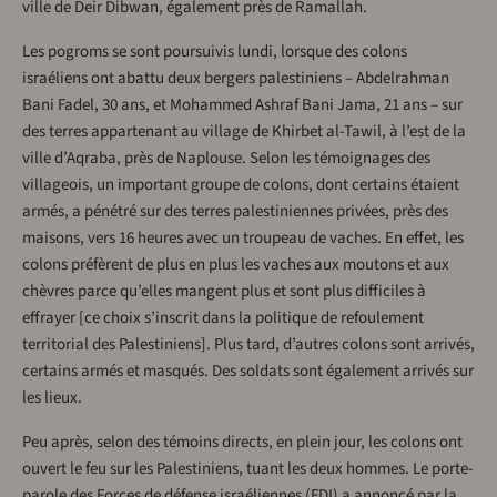
ville de Deir Dibwan, également près de Ramallah.
Les pogroms se sont poursuivis lundi, lorsque des colons
israéliens ont abattu deux bergers palestiniens – Abdelrahman
Bani Fadel, 30 ans, et Mohammed Ashraf Bani Jama, 21 ans – sur
des terres appartenant au village de Khirbet al-Tawil, à l’est de la
ville d’Aqraba, près de Naplouse. Selon les témoignages des
villageois, un important groupe de colons, dont certains étaient
armés, a pénétré sur des terres palestiniennes privées, près des
maisons, vers 16 heures avec un troupeau de vaches. En effet, les
colons préfèrent de plus en plus les vaches aux moutons et aux
chèvres parce qu’elles mangent plus et sont plus difficiles à
effrayer [ce choix s’inscrit dans la politique de refoulement
territorial des Palestiniens]. Plus tard, d’autres colons sont arrivés,
certains armés et masqués. Des soldats sont également arrivés sur
les lieux.
Peu après, selon des témoins directs, en plein jour, les colons ont
ouvert le feu sur les Palestiniens, tuant les deux hommes. Le porte-
parole des Forces de défense israéliennes (FDI) a annoncé par la