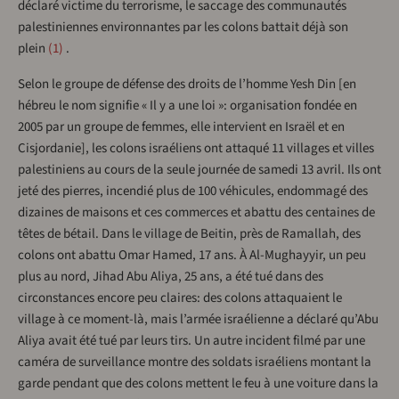
déclaré victime du terrorisme, le saccage des communautés
palestiniennes environnantes par les colons battait déjà son
plein
1
.
Selon le groupe de défense des droits de l’homme Yesh Din [en
hébreu le nom signifie « Il y a une loi »: organisation fondée en
2005 par un groupe de femmes, elle intervient en Israël et en
Cisjordanie], les colons israéliens ont attaqué 11 villages et villes
palestiniens au cours de la seule journée de samedi 13 avril. Ils ont
jeté des pierres, incendié plus de 100 véhicules, endommagé des
dizaines de maisons et ces commerces et abattu des centaines de
têtes de bétail. Dans le village de Beitin, près de Ramallah, des
colons ont abattu Omar Hamed, 17 ans. À Al-Mughayyir, un peu
plus au nord, Jihad Abu Aliya, 25 ans, a été tué dans des
circonstances encore peu claires: des colons attaquaient le
village à ce moment-là, mais l’armée israélienne a déclaré qu’Abu
Aliya avait été tué par leurs tirs. Un autre incident filmé par une
caméra de surveillance montre des soldats israéliens montant la
garde pendant que des colons mettent le feu à une voiture dans la