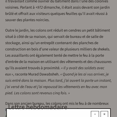
il travaillait comme ouvrier du bâtiment dans l’une des colonies
voisines. Parlant à
+972
dimanche, il était assis devant son jardin
brûlé et offrait aux visiteurs quelques feuilles qu’il avait réussi à
sauver des plantes noircies.
Outre le jardin, les colons ont réduit en cendres un petit bâtiment
situé à côté de sa maison, qui servait de bureau et de salle de
stockage, ainsi qu’un entrepôt contenant des planches de
construction en bois d’une valeur de plusieurs milliers de shekels.
Les assaillants ont également tenté de mettre le feu à la porte
d’entrée de la maison en utilisant des vêtements et des chaussures
qu’ils avaient trouvés à proximité.
« Il y avait des soldats avec
eux »
, raconte Murad Dawabsheh.
« Quand je les ai vus arriver, je
suis entré dans la maison. Plus tard, j’ai ouvert la porte un instant,
j’ai versé de l’eau et j’ai repoussé les vêtements en feu avec mon
pied. Les colons sont revenus cinq fois. »
Dans son ancien bureau, les colons ont mis le feu à de nombreux
Lettre hebdomadaire
livres, y compris des livres religieux et des poèmes. « Ce sont mes
−
×
archives », déplore-t-il.
« Qui brûle des livres? Je comprends