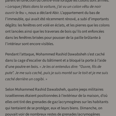
parent en direction du centre-ville lorsque les colons sont arrivés.
« Lorsque j’étais dans la voiture, j’ai vu un colon vêtu de noir
ouvrir le feu »
, nous a déclaré Abir. L’appartement du bas de
l’immeuble, qui avait été récemment rénové, a subi d’importants
dégâts: les fenêtres ont volé en éclats, et les pierres que les colons
ont lancées ainsi que les traverses de bois qu’ils ont enfoncées
dans les fenêtres brisées pour pousser de la paille brûlante à
l’intérieur sont encore visibles.
Pendant l’attaque, Mohammed Rashid Dawabsheh s’est caché
dans la cage d’escalier du bâtiment et a bloqué la porte à l’aide
d’une poutre en bois.
« Je les ai entendus dire: “Ouvre, fils de
pute”. Je me suis caché, puis je suis monté sur le toit et je me suis
caché derrière un cagibi. »
Selon Mohammed Rashid Dawabsheh, quatre jeeps militaires
israéliennes étaient positionnées à l’extérieur de la maison, d’où
elles ont tiré des grenades de gaz lacrymogènes sur les habitants
qui tentaient de se protéger, eux et leurs biens. Dimanche, on
pouvait voir de nombreux restes de grenades lacrymogènes