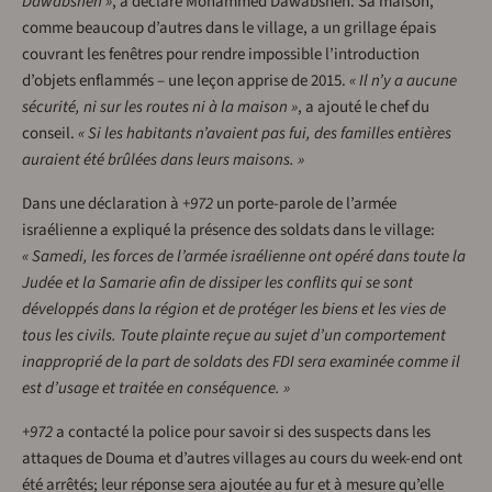
Dawabsheh »
, a déclaré Mohammed Dawabsheh. Sa maison,
comme beaucoup d’autres dans le village, a un grillage épais
couvrant les fenêtres pour rendre impossible l’introduction
d’objets enflammés – une leçon apprise de 2015.
« Il n’y a aucune
sécurité, ni sur les routes ni à la maison »
, a ajouté le chef du
conseil.
« Si les habitants n’avaient pas fui, des familles entières
auraient été brûlées dans leurs maisons. »
Dans une déclaration à
+972
un porte-parole de l’armée
israélienne a expliqué la présence des soldats dans le village:
« Samedi, les forces de l’armée israélienne ont opéré dans toute la
Judée et la Samarie afin de dissiper les conflits qui se sont
développés dans la région et de protéger les biens et les vies de
tous les civils. Toute plainte reçue au sujet d’un comportement
inapproprié de la part de soldats des FDI sera examinée comme il
est d’usage et traitée en conséquence. »
+972
a contacté la police pour savoir si des suspects dans les
attaques de Douma et d’autres villages au cours du week-end ont
été arrêtés; leur réponse sera ajoutée au fur et à mesure qu’elle