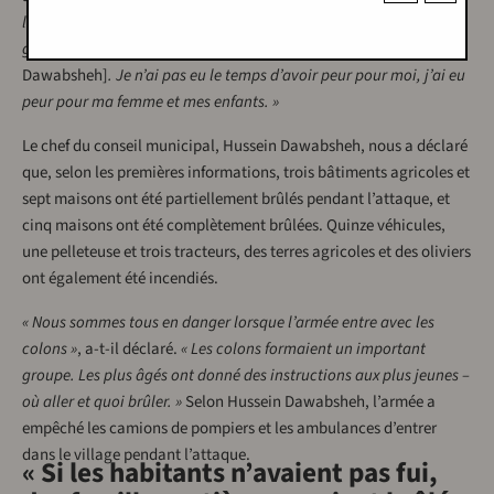
l’hébreu, je les ai entendus se dire qu’il fallait brûler la maison
grise
[le bâtiment principal où se cachait la famille de
Dawabsheh]
. Je n’ai pas eu le temps d’avoir peur pour moi, j’ai eu
peur pour ma femme et mes enfants. »
Le chef du conseil municipal, Hussein Dawabsheh, nous a déclaré
que, selon les premières informations, trois bâtiments agricoles et
sept maisons ont été partiellement brûlés pendant l’attaque, et
cinq maisons ont été complètement brûlées. Quinze véhicules,
une pelleteuse et trois tracteurs, des terres agricoles et des oliviers
ont également été incendiés.
« Nous sommes tous en danger lorsque l’armée entre avec les
colons »
, a-t-il déclaré.
« Les colons formaient un important
groupe. Les plus âgés ont donné des instructions aux plus jeunes –
où aller et quoi brûler. »
Selon Hussein Dawabsheh, l’armée a
empêché les camions de pompiers et les ambulances d’entrer
dans le village pendant l’attaque.
« Si les habitants n’avaient pas fui,