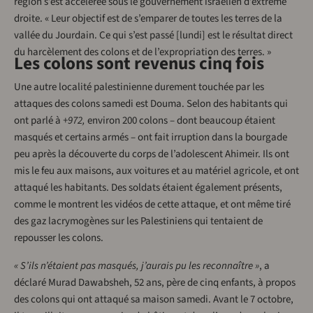
région s’est accélérée sous le gouvernement israélien d’extrême
droite. « Leur objectif est de s’emparer de toutes les terres de la
vallée du Jourdain. Ce qui s’est passé [lundi] est le résultat direct
du harcèlement des colons et de l’expropriation des terres. »
Les colons sont revenus cinq fois
Une autre localité palestinienne durement touchée par les
attaques des colons samedi est Douma. Selon des habitants qui
ont parlé à
+972,
environ 200 colons – dont beaucoup étaient
masqués et certains armés – ont fait irruption dans la bourgade
peu après la découverte du corps de l’adolescent Ahimeir. Ils ont
mis le feu aux maisons, aux voitures et au matériel agricole, et ont
attaqué les habitants. Des soldats étaient également présents,
comme le montrent les vidéos de cette attaque, et ont même tiré
des gaz lacrymogènes sur les Palestiniens qui tentaient de
repousser les colons.
« S’ils n’étaient pas masqués, j’aurais pu les reconnaître »
, a
déclaré Murad Dawabsheh, 52 ans, père de cinq enfants, à propos
des colons qui ont attaqué sa maison samedi. Avant le 7 octobre,