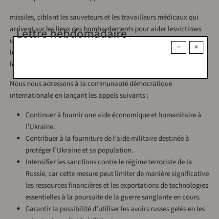
missiles, ciblant les sauveteurs et les travailleurs médicaux qui
arrivent sur les lieux des bombardements pour aider lesvictimes
Lettre hebdomadaire
une seconde fois. En violation du droit humanitaire international,
−
×
les troupes russes ont tué des médecins et dessecouristes pendant
leur travail.
Nous nous adressons à la communauté démocratique
internationale en lançant les appels suivants :
Continuer à fournir une aide économique et humanitaire à
l’Ukraine.
Contribuer à la fourniture de l’aide militaire destinée à
protéger l’Ukraine et sa population.
Intensifier les sanctions contre le régime terroriste de la
Russie, car cette mesure peut limiter de manière significative
les ressources financières et les exportations de technologies
essentielles à la poursuite de la guerre sanglante en cours.
Garantir la possibilité d’utiliser les avoirs russes gelés en les