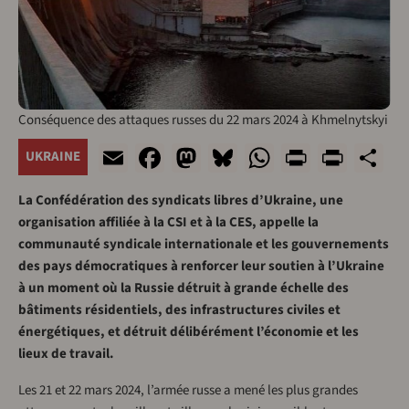
Conséquence des attaques russes du 22 mars 2024 à Khmelnytskyi
Email
Facebook
Mastodon
Bluesky
WhatsApp
Print
Print
S
UKRAINE
La Confédération des syndicats libres d’Ukraine, une
organisation affiliée à la CSI et à la CES, appelle la
communauté syndicale internationale et les gouvernements
des pays démocratiques à renforcer leur soutien à l’Ukraine
à un moment où la Russie détruit à grande échelle des
bâtiments résidentiels, des infrastructures civiles et
énergétiques, et détruit délibérément l’économie et les
lieux de travail.
Les 21 et 22 mars 2024, l’armée russe a mené les plus grandes