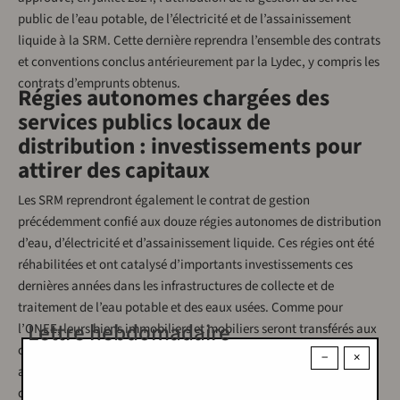
public de l’eau potable, de l’électricité et de l’assainissement
liquide à la SRM. Cette dernière reprendra l’ensemble des contrats
et conventions conclus antérieurement par la Lydec, y compris les
contrats d’emprunts obtenus.
Régies autonomes chargées des
services publics locaux de
distribution : investissements pour
attirer des capitaux
Les SRM reprendront également le contrat de gestion
précédemment confié aux douze régies autonomes de distribution
d’eau, d’électricité et d’assainissement liquide. Ces régies ont été
réhabilitées et ont catalysé d’importants investissements ces
dernières années dans les infrastructures de collecte et de
traitement de l’eau potable et des eaux usées. Comme pour
Lettre hebdomadaire
l’ONEE, leurs biens immobiliers et mobiliers seront transférés aux
collectivités territoriales, qui concluront un contrat de gestion
−
×
avec la SRM. Par exemple, la SRM Marrakech Safi a remplacé,
er
depuis le 1
novembre 2024, la Régie autonome de distribution