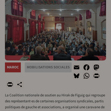
Email
Faceb
Ma
MAROC
MOBILISATIONS SOCIALES
Bluesky
What
Pri
PrintFriendly
Share
La Coalition nationale de soutien au Hirak de Figuig qui regroupe
des représentant·es de certaines organisations syndicales, partis
politiques de gauche et associations, a organisé une caravane de