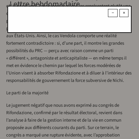
Lettre hebdomadaire
objectif déclaré. Tandis que les primaires représentent plutôt une
−
×
confirmation « ex post » de décisions déjà prises, une validation
populaire (qui risque d’alimenter le populisme) qui ne contribue
pas à développer la participation, tout comme elle ne l’a pas aidé
aux États-Unis. Ainsi, le cas Vendola comporte une réalité
fortement contradictoire : si, d’une part, il montre les grandes
possibilités du PRC — perçu avec raison comme un parti
« différent », antagoniste et anticapitaliste — en même temps il
met en évidence le chemin par lequel les forces modérées de
l’Union visent à absorber Rifondazione et à diluer à l’intérieur des
responsabilités de gouvernement la force subversive de Nichi.
Le parti de la majorité
Le jugement négatif que nous avons exprimé au congrès de
Rifondazione, confirmé par le résultat électoral, revient dans
l’analyse à faire de la gestion interne et de la vie en commun
proposée aux différents courants du parti. Sur ce terrain, le
congrès a marqué une rupture évidente, avec l’approbation