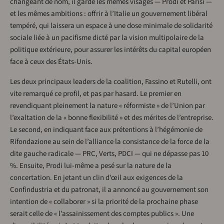
changeant de nom, il garde les mêmes visages — Prodi et Parisi —
et les mêmes ambitions : offrir à l’Italie un gouvernement libéral
tempéré, qui laissera un espace à une dose minimale de solidarité
sociale liée à un pacifisme dicté par la vision multipolaire de la
politique extérieure, pour assurer les intérêts du capital européen
face à ceux des États-Unis.
Les deux principaux leaders de la coalition, Fassino et Rutelli, ont
vite remarqué ce profil, et pas par hasard. Le premier en
revendiquant pleinement la nature « réformiste » de l’Union par
l’exaltation de la « bonne flexibilité » et des mérites de l’entreprise.
Le second, en indiquant face aux prétentions à l’hégémonie de
Rifondazione au sein de l’alliance la consistance de la force de la
dite gauche radicale — PRC, Verts, PDCI — qui ne dépasse pas 10
%. Ensuite, Prodi lui-même a pesé sur la nature de la
concertation. En jetant un clin d’œil aux exigences de la
Confindustria et du patronat, il a annoncé au gouvernement son
intention de « collaborer » si la priorité de la prochaine phase
serait celle de « l’assainissement des comptes publics ». Une