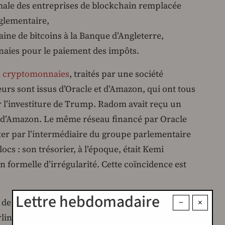
rmale des entreprises de blockchain remplacée
églementaire,
ine de bitcoins à la Banque d’Angleterre,
naies pour le paiement des impôts.
en cryptomonnaies
, traités par une société
urs sont issus d’Oracle et d’Amazon, qui ont tous
r l’investiture de Trump. Radom avait reçu un
t d’Amazon. Le même réseau financé par Oracle
ster par l’intermédiaire du groupe parlementaire
ocs : son trésorier, à l’époque, était Kemi
on formelle d’irrégularité. Cette coïncidence est
Lettre hebdomadaire
 de Reform en décembre 2024, après avoir fait
−
×
erling aux conservateurs avant de changer de