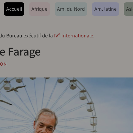
ação principal
Accueil
Afrique
Am. du Nord
Am. latine
Asi
e
 du Bureau exécutif de la
IV
Internationale
.
re Farage
SON