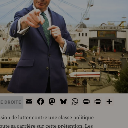
Email
Facebook
Mastodon
Bluesky
WhatsApp
Print
PrintF
Sha
E DROITE
ion de lutter contre une classe politique
oute sa carrière sur cette prétention. Les