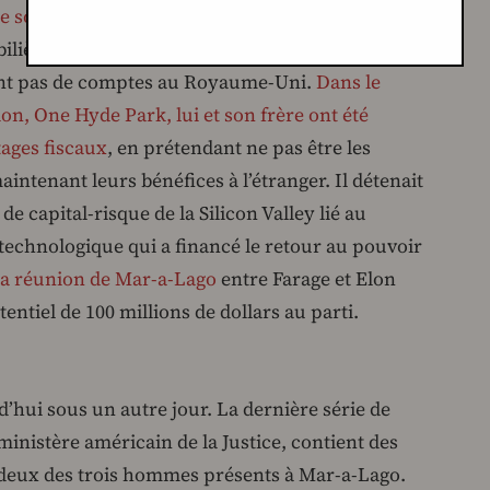
ne somme à sept chiffres à Reform dès son
ilière par l’intermédiaire de sociétés
sent pas de comptes au Royaume-Uni.
Dans le
ion, One Hyde Park, lui et son frère ont été
tages fiscaux
, en prétendant ne pas être les
ntenant leurs bénéfices à l’étranger. Il détenait
e capital-risque de la Silicon Valley lié au
technologique qui a financé le retour au pouvoir
 la réunion de Mar-a-Lago
entre Farage et Elon
ntiel de 100 millions de dollars au parti.
’hui sous un autre jour. La dernière série de
ministère américain de la Justice, contient des
 deux des trois hommes présents à Mar-a-Lago.