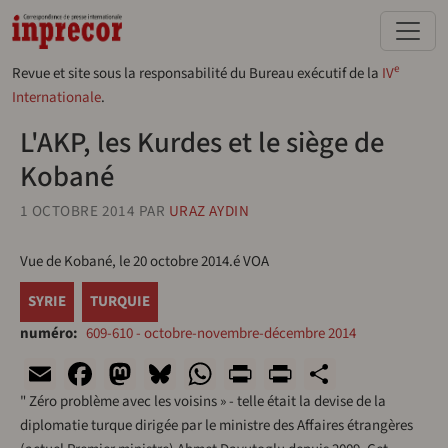
Aller au contenu principal
e
Revue et site sous la responsabilité du Bureau exécutif de la
IV
Internationale
.
L'AKP, les Kurdes et le siège de
Kobané
1 OCTOBRE 2014
PAR
URAZ AYDIN
Vue de Kobané, le 20 octobre 2014.é VOA
SYRIE
TURQUIE
numéro
609-610 - octobre-novembre-décembre 2014
Email
Facebook
Mastodon
Bluesky
WhatsApp
Print
PrintFriend
Share
" Zéro problème avec les voisins » - telle était la devise de la
diplomatie turque dirigée par le ministre des Affaires étrangères