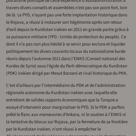
pluralisme politique de cette expérience d’autoadministration à
travers divers conseils et assemblées n’est pas son point fort, loin
de là. Le PYD, n’ayant pas une forte implantation historique dans
le Rojava, a réussi à instaurer son hégémonie après son retour
d’exil depuis le Kurdistan irakien en 2011 en grande partie grâce à
sa puissance militaire (YPG : Unités de protection du peuple). Ce
dont il n’a pas non plus hésité à se servir pour exclure et liquider
politiquement les divers courants locaux du nationalisme kurde
réunis depuis l’automne 2011 dans l’ENKS (Conseil national des
Kurdes de Syrie) sous l’égide du Parti démocratique du Kurdistan
(PDK) irakien dirigé par Mesut Barzani et rival historique du PKK.
C’est d’ailleurs par l’intermédiaire du PDK et de l’administration
régionale autonome du Kurdistan irakien avec laquelle elle
entretient de solides rapports économiques que la Turquie a
essayé d’intervenir pour marginaliser le PYD. Si le PDK a parfois
prêté le flanc aux manœuvres d’Ankara, ni le soutien à l’ENKS ni
la tentative du blocus sur Rojava, par la fermeture de sa frontière
par le Kurdistan irakien, n’ont réussi à empêcher le