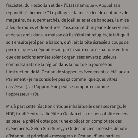
fascistes, du Hezbollah et de « l’État islamique ». Auquel Tan
répondit sèchement : " Le pillage et la mise à feu de centaines de
magasins, de supermarchés, de joailleries et de banques, la mise
à feu de routes et de voitures, l’assassinat d’un jeune de seize ans
et de ses amis dans la maison où ils s’étaient refugiés, le fait qu’il
soit ensuite jeté par le balcon, qu’il ait la tête écrasée à coups de
pierre et que sa dépouille soit par la suite écrasée par une voiture,
que des actions armées soient organisées envers plusieurs
commissariats de la région dans la nuit de la journée où
l’instruction de M. Öcalan de stopper les événements a été lue au
Parlement - je ne considère pas ça comme "quelques vitres
cassées« . (…) L’opprimé ne peut se comporter comme
l’oppresseur » (9).
Mis à part cette réaction critique inhabituelle dans ses rangs, le
HDP, tiraillé entre sa fidélité à Öcalan et sa responsabilité envers
sa base, a préféré opter pour une explication complotiste des
événements. Selon Sirri Sureyya Onder, ancien cinéaste, député
d’Istanbul et principal « messager » d’Öcalan, d’une part les