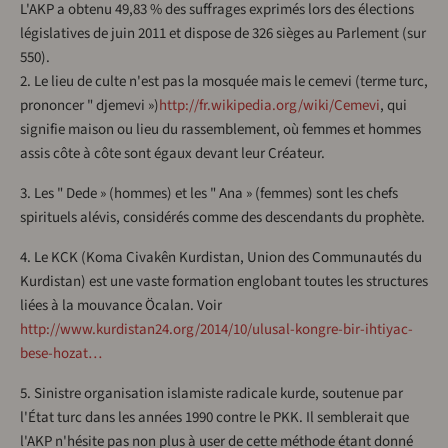
L'AKP a obtenu 49,83 % des suffrages exprimés lors des élections
législatives de juin 2011 et dispose de 326 sièges au Parlement (sur
550).
2. Le lieu de culte n'est pas la mosquée mais le cemevi (terme turc,
prononcer " djemevi »)
http://fr.wikipedia.org/wiki/Cemevi
, qui
signifie maison ou lieu du rassemblement, où femmes et hommes
assis côte à côte sont égaux devant leur Créateur.
3. Les " Dede » (hommes) et les " Ana » (femmes) sont les chefs
spirituels alévis, considérés comme des descendants du prophète.
4. Le KCK (Koma Civakên Kurdistan, Union des Communautés du
Kurdistan) est une vaste formation englobant toutes les structures
liées à la mouvance Öcalan. Voir
http://www.kurdistan24.org/2014/10/ulusal-kongre-bir-ihtiyac-
bese-hozat…
5. Sinistre organisation islamiste radicale kurde, soutenue par
l'État turc dans les années 1990 contre le PKK. Il semblerait que
l'AKP n'hésite pas non plus à user de cette méthode étant donné