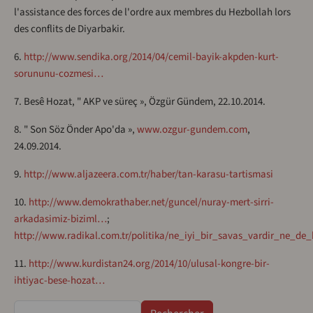
l'assistance des forces de l'ordre aux membres du Hezbollah lors
des conflits de Diyarbakir.
6.
http://www.sendika.org/2014/04/cemil-bayik-akpden-kurt-
sorununu-cozmesi…
7. Besê Hozat, " AKP ve süreç », Özgür Gündem, 22.10.2014.
8. " Son Söz Önder Apo'da »,
www.ozgur-gundem.com
,
24.09.2014.
9.
http://www.aljazeera.com.tr/haber/tan-karasu-tartismasi
10.
http://www.demokrathaber.net/guncel/nuray-mert-sirri-
arkadasimiz-biziml…
;
http://www.radikal.com.tr/politika/ne_iyi_bir_savas_vardir_ne_d
11.
http://www.kurdistan24.org/2014/10/ulusal-kongre-bir-
ihtiyac-bese-hozat…
Rechercher