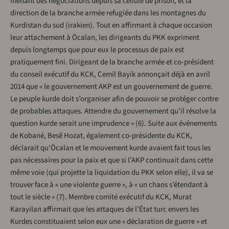
menant des négociations depuis sa cellule de prison, et la
direction de la branche armée refugiée dans les montagnes du
Kurdistan du sud (irakien). Tout en affirmant à chaque occasion
leur attachement à Öcalan, les dirigeants du PKK expriment
depuis longtemps que pour eux le processus de paix est
pratiquement fini. Dirigeant de la branche armée et co-président
du conseil exécutif du KCK, Cemil Bayik annonçait déjà en avril
2014 que « le gouvernement AKP est un gouvernement de guerre.
Le peuple kurde doit s’organiser afin de pouvoir se protéger contre
de probables attaques. Attendre du gouvernement qu’il résolve la
question kurde serait une imprudence » (6). Suite aux événements
de Kobané, Besê Hozat, également co-présidente du KCK,
déclarait qu’Öcalan et le mouvement kurde avaient fait tous les
pas nécessaires pour la paix et que si l’AKP continuait dans cette
même voie (qui projette la liquidation du PKK selon elle), il va se
trouver face à « une violente guerre », à « un chaos s’étendant à
tout le siècle » (7). Membre comité exécutif du KCK, Murat
Karayilan affirmait que les attaques de l’État turc envers les
Kurdes constituaient selon eux une « déclaration de guerre » et