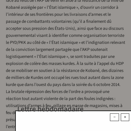
face au refus de l’AKP de venir en aide à la résistance de la ville de
Kobané assiégée par « l’État islamique », d’ouvrir un corridor à
l’intérieur de ses frontières pour les livraisons d’armes et le
passage de combattants volontaires (qu’il a finalement dû
accepter sous pression des États-Unis), ainsi que face au discours
gouvernemental visant à identifier comme organisation terroriste
le PYD/PKK au côté de « l’État islamique » et l’indignation relevant
de la conviction largement partagée que l’AKP soutenait
logistiquement « l’État islamique », se sont traduites par une
explosion de colère des masses kurdes. À la suite à l’appel du HDP
de se mobiliser en soutien à la résistance de Kobané, des dizaines
de milliers de Kurdes ont occupé les rues tout autant dans la zone
kurde que dans l’ouest du pays dans la soirée du 6 octobre 2014.
La brutale répression des forces de l’ordre a provoqué une
réaction tout autant violente de la part des foules indignées :
utilisations d’armes à feu, pillage en masse de magasins, mises à
Lettre hebdomadaire
feu de bâtiments administratifs et d’écoles, meurtres de civils
−
×
présumés militants de « l’État islamique ». Dans l’ouest du pays,
l’entrée en jeu (sous la bienveillance du gouvernement et des