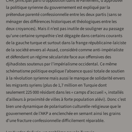
CHP, principal parti d’opposition dans le Parlement, d’approuver
la politique syrienne du gouvernement est expliqué par la
prétendue parenté confessionnelle entre les deux partis (sans se
ménager des différences historiques et théologiques entre les
deux croyances). Mais il n’est pas inutile de souligner au passage
qu’une certaine sympathie s’est dégagée dans certains courants
de la gauche turque et surtout dans la frange républicaine-laïciste
de la société envers al-Assad, considéré comme anti-impérialiste
et défendant un régime séculariste face aux offensives des
djihadistes soutenus par l’impérialisme occidental. Ce même
schématisme politique explique l’absence quasi totale de soutien
à la révolution syrienne mais aussi le manque de solidarité envers
les migrants syriens (plus de 1,7 million en Turquie dont
seulement 225 000 résidant dans les « camps d’accueil », installés
d’ailleurs à proximité de villes à forte population alévi). Donc c’est
bien une dynamique de polarisation culturelle-religieuse que le
gouvernement de l’AKP a enclenchée en semant ainsi les grains
d’une fracture confessionnelle difficilement réparable.