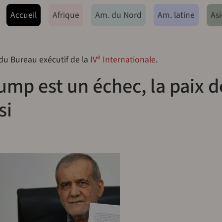
ação principal
Accueil
Afrique
Am. du Nord
Am. latine
Asi
e
 du Bureau exécutif de la
IV
Internationale
.
ump est un échec, la paix d
si