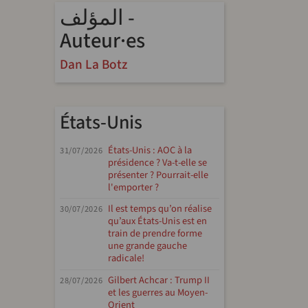
المؤلف -
Auteur·es
Dan La Botz
États-Unis
États-Unis : AOC à la
31/07/2026
présidence ? Va-t-elle se
présenter ? Pourrait-elle
l'emporter ?
Il est temps qu’on réalise
30/07/2026
qu’aux États-Unis est en
train de prendre forme
une grande gauche
radicale!
Gilbert Achcar : Trump II
28/07/2026
et les guerres au Moyen-
Orient