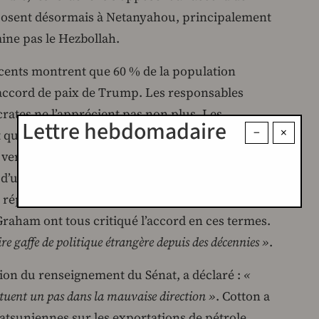
posent désormais à Netanyahou, principalement
mine pas le Hezbollah.
cents montrent que 60 % de la population
’accord de paix de Trump. Les responsables
rates ne l’apprécient pas non plus. Les
Lettre hebdomadaire
−
×
que l’accord accorde trop à l’Iran : il met fin à
 versement de 300 milliards de dollars à l’Iran,
n d’un accord visant à mettre fin au programme
 républicains Bill Cassidy, Ted Cruz, Roger
raham ont tous critiqué l’accord en ces termes.
ire gaffe de politique étrangère depuis des décennies »
.
ion du renseignement du Sénat, a déclaré :
«
tituent un pas dans la mauvaise direction »
. Cotton a
étatsuniennes sur les exportations de pétrole