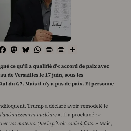
mail
Facebook
Mastodon
Bluesky
WhatsApp
Print
PrintFriendly
Share
né ce qu’il a qualifié d’« accord de paix avec
au de Versailles le 17 juin, sous les
at du G7. Mais il n’y a pas de paix. Et personne
ndiloquent, Trump a déclaré avoir remodelé le
e l’anéantissement nucléaire »
. Il a proclamé :
«
ner vos moteurs. Que le pétrole coule à flots. »
Mais,