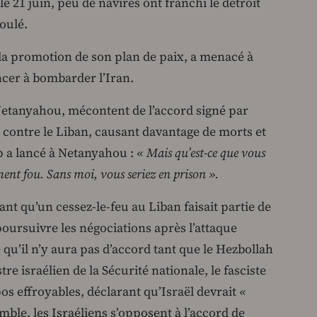
le 21 juin, peu de navires ont franchi le détroit
oulé.
 la promotion de son plan de paix, a menacé à
cer à bombarder l’Iran.
etanyahou, mécontent de l’accord signé par
 contre le Liban, causant davantage de morts et
p a lancé à Netanyahou :
« Mais qu’est-ce que vous
ment fou. Sans moi, vous seriez en prison ».
t qu’un cessez-le-feu au Liban faisait partie de
poursuivre les négociations après l’attaque
qu’il n’y aura pas d’accord tant que le Hezbollah
re israélien de la Sécurité nationale, le fasciste
os effroyables, déclarant qu’Israël devrait
«
mble, les Israéliens s’opposent à l’accord de