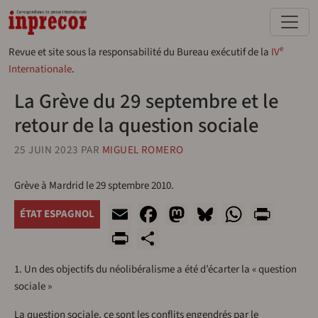
Aller au contenu principal
e
Revue et site sous la responsabilité du Bureau exécutif de la
IV
Internationale
.
La Grève du 29 septembre et le
retour de la question sociale
25 JUIN 2023
PAR
MIGUEL ROMERO
Grève à Mardrid le 29 sptembre 2010.
Email
Facebook
Mastodon
Bluesky
WhatsA
Prin
ÉTAT ESPAGNOL
PrintFriendly
Share
1. Un des objectifs du néolibéralisme a été d’écarter la « question
sociale »
La question sociale, ce sont les conflits engendrés par le