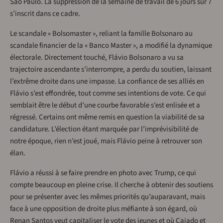
São Paulo. La suppression de la semaine de travail de 6 jours sur 7
s’inscrit dans ce cadre.
Le scandale « Bolsomaster », reliant la famille Bolsonaro au
scandale financier de la « Banco Master », a modifié la dynamique
électorale. Directement touché, Flávio Bolsonaro a vu sa
trajectoire ascendante s’interrompre, a perdu du soutien, laissant
l’extrême droite dans une impasse. La confiance de ses alliés en
Flávio s’est effondrée, tout comme ses intentions de vote. Ce qui
semblait être le début d’une courbe favorable s’est enlisée et a
régressé. Certains ont même remis en question la viabilité de sa
candidature. L’élection étant marquée par l’imprévisibilité de
notre époque, rien n’est joué, mais Flávio peine à retrouver son
élan.
Flávio a réussi à se faire prendre en photo avec Trump, ce qui
compte beaucoup en pleine crise. Il cherche à obtenir des soutiens
pour se présenter avec les mêmes priorités qu’auparavant, mais
face à une opposition de droite plus méfiante à son égard, où
Renan Santos veut capitaliser le vote des jeunes et où Caiado et