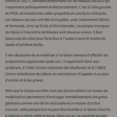
contre le « 6x1 », véritable phénomène sur les réseaux sociaux qui
s’exprimera politiquement et électoralement. C’est à l’aile gauche
du PSOL de transformer cette sympathie en une force militante.
Les réseaux sociaux ont été incroyables, avec notamment Sâmia
et Fernanda, ainsi qu’Erika et Rick Azevedo. Les propos ironiques
de Sâmia à l'encontre de Nikolas sont devenus viraux. Il faut
beaucoup de culot pour faire face à l'audace pure et simple du
leader d'extrême droite.
Il est nécessaire de se mobiliser si le Sénat menace d'affaiblir les
propositions approuvées jeudi soir ; il appartient donc aux
syndicats, à l'UNE (Union nationale des étudiants) et à l'UBES
(Union brésilienne des élèves du secondaire) d'appeler à un plan
d'action et à des grèves.
Bien que la classe ouvrière n’ait pas encore atteint un niveau de
mobilisation permettant d’envisager immédiatement une grève
générale comme une tâche réalisable et un moyen d’action
concret, cette perspective ne peut être écartée si le Sénat cherche
à réduire à néant cette victoire. Dans ce cas, la majorité sociale