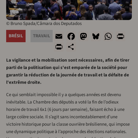
© Bruno Spada/Câmara dos Deputados
Email
Facebook
Mastodon
Bluesky
What
Pri
BRÉSIL
TRAVAIL
PrintFriendly
Share
La vigilance et la mobilisation sont nécessaires, afin de tirer
parti de la politisation qui s'est emparée de la société pour
garantir la réduction de la journée de travail et la défaite de
l'extrême droite.
Ce qui semblait impossible il y a quelques années est devenu
inévitable. La Chambre des députés a voté la fin de l’odieux
horaire de travail 6x1 (6 jours par semaine), faisant écho à une
large colère sociale. Il s’agit sans incontestablement d’une
victoire historique pour la classe ouvrière brésilienne, qui impose
une dynamique politique à l’approche des élections nationales.