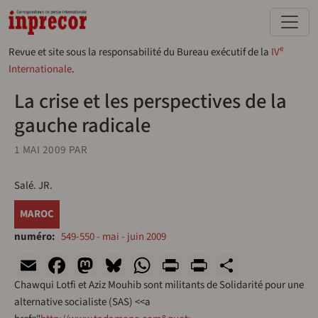
Aller au contenu principal
e
Revue et site sous la responsabilité du Bureau exécutif de la
IV
Internationale
.
La crise et les perspectives de la
gauche radicale
1 MAI 2009
PAR
Salé. JR.
MAROC
numéro
549-550 - mai - juin 2009
Email
Facebook
Mastodon
Bluesky
WhatsApp
Print
PrintFriend
Share
Chawqui Lotfi et Aziz Mouhib sont militants de Solidarité pour une
alternative socialiste (SAS) <<a