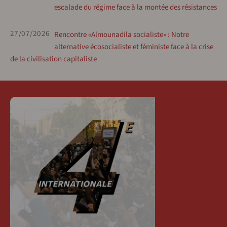
escalade du régime face à la montée des résistances
27/07/2026
Rencontre «Almounadila socialiste» : Notre
alternative écosocialiste et féministe face à la crise
de la civilisation capitaliste