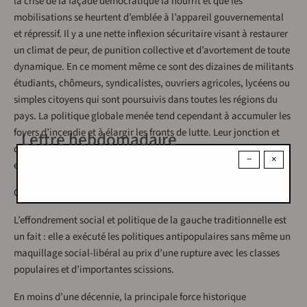
la crise de la façade démocratique la nourrit et que les
mobilisations se heurtent d’emblée à l’appareil gouvernemental
et répressif. Il y a une nette inflexion sécuritaire visant à restaurer
un climat de peur, de punition collective et d’avortement de toute
dynamique. En ce moment même ce sont des dizaines de militants
étudiants, chômeurs, syndicalistes, ouvriers agricoles, lycéens ou
simples citoyens qui sont poursuivis dans toutes les régions du
pays. La politique globale menée tend cependant à accumuler les
foyers d’incendie et à élargir les fronts de lutte. Leur jonction et
Lettre hebdomadaire
développement sont un défi majeur de la gauche anticapitaliste
−
×
en raison même de la désertion de la gauche institutionnelle.
Crise et discrédit de la gauche traditionnelle
L’effondrement social et politique de la gauche traditionnelle est
un fait : elle a exécuté les politiques antipopulaires sans même un
maquillage social-libéral au prix d’une rupture avec les classes
populaires et d’importantes scissions.
En moins d’une décennie, la principale force historique