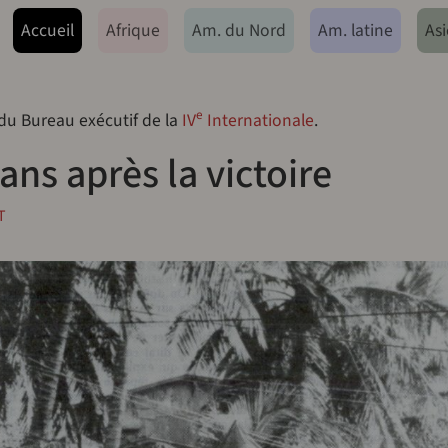
ação principal
Accueil
Afrique
Am. du Nord
Am. latine
Asi
e
 du Bureau exécutif de la
IV
Internationale
.
ans après la victoire
T