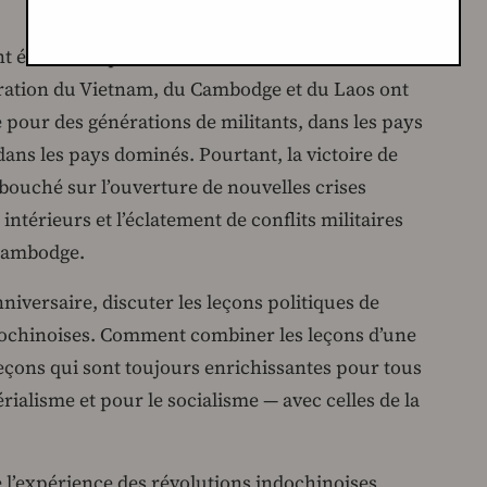
t écoulés depuis la victoire des révolutions
bération du Vietnam, du Cambodge et du Laos ont
 pour des générations de militants, dans les pays
ans les pays dominés. Pourtant, la victoire de
bouché sur l’ouverture de nouvelles crises
térieurs et l’éclatement de conflits militaires
 Cambodge.
niversaire, discuter les leçons politiques de
ndochinoises. Comment combiner les leçons d’une
leçons qui sont toujours enrichissantes pour tous
rialisme et pour le socialisme — avec celles de la
 l’expérience des révolutions indochinoises