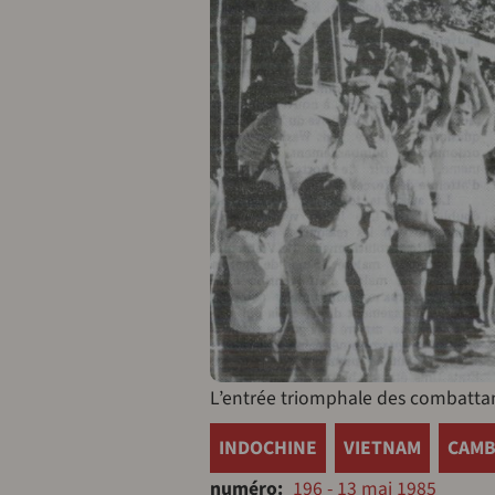
L’entrée triomphale des combattant
INDOCHINE
VIETNAM
CAM
numéro
196 - 13 mai 1985