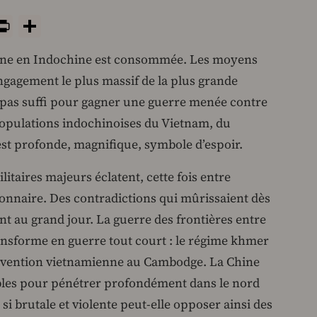
y
tsApp
rint
PrintFriendly
Share
caine en Indochine est consommée. Les moyens
engagement le plus massif de la plus grande
 pas suffi pour gagner une guerre menée contre
populations indochinoises du Vietnam, du
st profonde, magnifique, symbole d’espoir.
itaires majeurs éclatent, cette fois entre
tionnaire. Des contradictions qui mûrissaient dès
ent au grand jour. La guerre des frontières entre
ansforme en guerre tout court : le régime khmer
ervention vietnamienne au Cambodge. La Chine
les pour pénétrer profondément dans le nord
 brutale et violente peut-elle opposer ainsi des