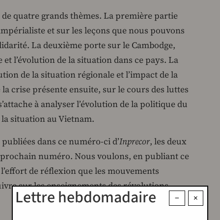
r de quatre grands thèmes. La première partie
 impérialiste et sur les leçons que nous pouvons
olidarité. La deuxième porte sur le Cambodge,
et l’évolution de la situation dans ce pays. La
tion de la situation régionale et l’impact de la
 la crise présente ensuite, sur le cours des luttes
attache à analyser l’évolution de la politique du
la situation au Vietnam.
 publiées dans ce numéro-ci d’
Inprecor
, les deux
e prochain numéro. Nous voulons, en publiant ce
à l’effort de réflexion que les mouvements
ivre sur les enseignements des révolutions
Lettre hebdomadaire
−
×