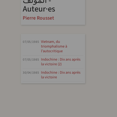
المؤلف -
Auteur·es
Pierre Rousset
Vietnam, du
07/05/1985
triomphalisme à
l’autocritique
Indochine : Dix ans après
07/05/1985
la victoire (2)
Indochine : Dix ans après
30/04/1985
la victoire