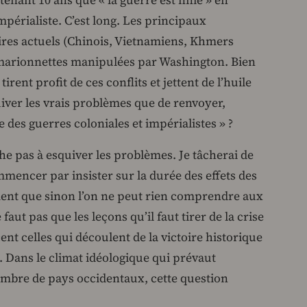
tenant 10 ans que « la guerre est finie » en
périaliste. C’est long. Les principaux
aires actuels (Chinois, Vietnamiens, Khmers
 marionnettes manipulées par Washington. Bien
irent profit de ces conflits et jettent de l’huile
quiver les vrais problèmes que de renvoyer,
e des guerres coloniales et impérialistes » ?
e pas à esquiver les problèmes. Je tâcherai de
mmencer par insister sur la durée des effets des
iment que sinon l’on ne peut rien comprendre aux
faut pas que les leçons qu’il faut tirer de la crise
nt celles qui découlent de la victoire historique
. Dans le climat idéologique qui prévaut
ombre de pays occidentaux, cette question