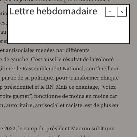
Lettre hebdomadaire
−
×
tional augmente son score de près de 10% par
s, plaçant l’ensemble de l’extrême droite à près
, autoritaires et homophobes. Ce n’est pas un
ein, au contraire, c’est le résultat de plusieurs
 et antisociales menées par différents
e gauche. C’est aussi le résultat de la volonté
timer le Rassemblement National, son “meilleur
 partie de sa politique, pour transformer chaque
p présidentiel et le RN. Mais ce chantage, “votez
droite gagner”, fonctionne de moins en moins car
autoritaire, antisocial et raciste, est de plus en
s de 2022, le camp du président Macron subit une