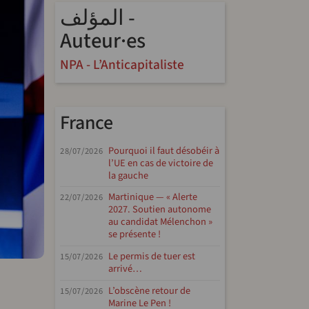
المؤلف -
Auteur·es
NPA - L’Anticapitaliste
France
Pourquoi il faut désobéir à
28/07/2026
l’UE en cas de victoire de
la gauche
Martinique — « Alerte
22/07/2026
2027. Soutien autonome
au candidat Mélenchon »
se présente !
Le permis de tuer est
15/07/2026
arrivé…
endly
e
L’obscène retour de
15/07/2026
Marine Le Pen !