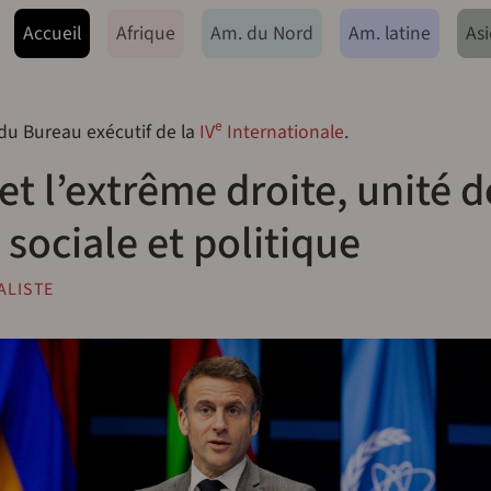
ação principal
Accueil
Afrique
Am. du Nord
Am. latine
Asi
e
 du Bureau exécutif de la
IV
Internationale
.
t l’extrême droite, unité d
 sociale et politique
TALISTE