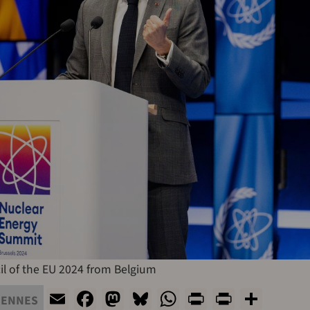
il of the EU 2024 from Belgium
Email
Facebook
Mastodon
Bluesky
WhatsApp
Print
PrintFri
Shar
ÉENNES