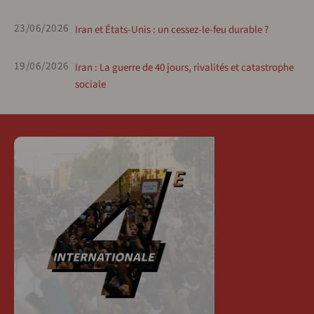
23/06/2026
Iran et États-Unis : un cessez-le-feu durable ?
19/06/2026
Iran : La guerre de 40 jours, rivalités et catastrophe
sociale