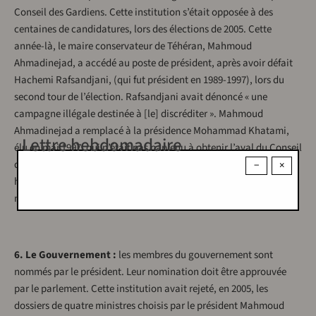
Conseil des Gardiens. Cette institution s’était opposée à des
centaines de candidatures, lors des élections de 2005. Cette
année-là, le maire conservateur de Téhéran, Mahmoud
Ahmadinejad, a accédé au poste de président, après avoir défait
Hachemi Rafsandjani, (qui fut président en 1989-1997), lors du
second tour de l’élection. Rafsandjani avait dénoncé « une
campagne illégale destinée à [le] discréditer ». Mahmoud
Ahmadinejad a remplacé à la présidence Mohammad Khatami,
Lettre hebdomadaire
élu en mai 1997, qui n’était pas parvenu à obtenir l’aval du Conseil
des Gardiens, pour l’adoption d’importantes réformes. Il s’était
−
×
heurté à de nombreux obstacles, après la reconquête de la
majorité parlementaire par les conservateurs, en 2004.
6. Le Gouvernement :
les membres du gouvernement sont
nommés par le président. Leur nomination doit être approuvée
par le parlement. Cette institution avait rejeté, en 2005, les
dossiers de quatre ministres choisis par le président Mahmoud