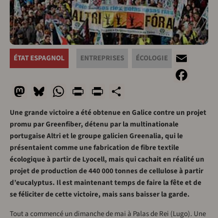
Ema
ÉTAT ESPAGNOL
ENTREPRISES
ÉCOLOGIE
Fac
Mastodon
Bluesky
WhatsApp
Print
PrintFriendly
Share
Une grande victoire a été obtenue en Galice contre un projet
promu par Greenfiber, détenu par la multinationale
portugaise Altri et le groupe galicien Greenalia, qui le
présentaient comme une fabrication de fibre textile
écologique à partir de Lyocell, mais qui cachait en réalité un
projet de production de 440 000 tonnes de cellulose à partir
d’eucalyptus. Il est maintenant temps de faire la fête et de
se féliciter de cette victoire, mais sans baisser la garde.
Tout a commencé un dimanche de mai à Palas de Rei (Lugo). Une