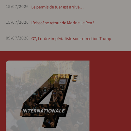
15/07/2026
Le permis de tuer est arrivé…
15/07/2026
L’obscène retour de Marine Le Pen !
09/07/2026
G7, l’ordre impérialiste sous direction Trump