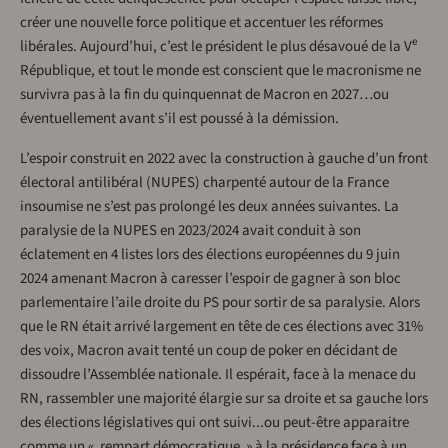
créer une nouvelle force politique et accentuer les réformes
e
libérales. Aujourd’hui, c’est le président le plus désavoué de la V
République, et tout le monde est conscient que le macronisme ne
survivra pas à la fin du quinquennat de Macron en 2027…ou
éventuellement avant s’il est poussé à la démission.
L’espoir construit en 2022 avec la construction à gauche d’un front
électoral antilibéral (NUPES) charpenté autour de la France
insoumise ne s’est pas prolongé les deux années suivantes. La
paralysie de la NUPES en 2023/2024 avait conduit à son
éclatement en 4 listes lors des élections européennes du 9 juin
2024 amenant Macron à caresser l’espoir de gagner à son bloc
parlementaire l’aile droite du PS pour sortir de sa paralysie. Alors
que le RN était arrivé largement en tête de ces élections avec 31%
des voix, Macron avait tenté un coup de poker en décidant de
dissoudre l’Assemblée nationale. Il espérait, face à la menace du
RN, rassembler une majorité élargie sur sa droite et sa gauche lors
des élections législatives qui ont suivi...ou peut-être apparaitre
comme un « rempart démocratique » à la présidence face à un