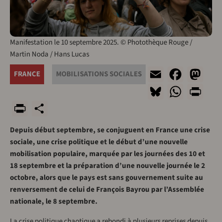
Manifestation le 10 septembre 2025. © Photothèque Rouge /
Martin Noda / Hans Lucas
Email
Face
Ma
FRANCE
MOBILISATIONS SOCIALES
Bluesky
What
Pr
PrintFriendly
Share
Depuis début septembre, se conjuguent en France une crise
sociale, une crise politique et le début d’une nouvelle
mobilisation populaire, marquée par les journées des 10 et
18 septembre et la préparation d’une nouvelle journée le 2
octobre, alors que le pays est sans gouvernement suite au
renversement de celui de François Bayrou par l’Assemblée
nationale, le 8 septembre.
La crise politique chaotique a rebondi à plusieurs reprises depuis