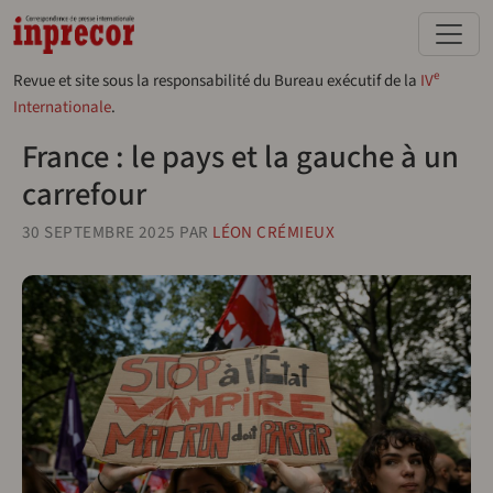
Aller au contenu principal
e
Revue et site sous la responsabilité du Bureau exécutif de la
IV
Internationale
.
France : le pays et la gauche à un
carrefour
30 SEPTEMBRE 2025
PAR
LÉON CRÉMIEUX