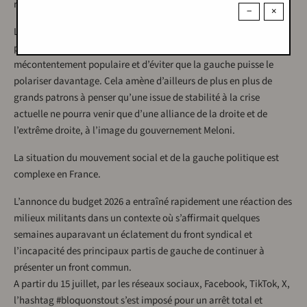
riches ont largement pris le dessus depuis quelques mois.
−
×
L’obsession des grands groupes capitalistes et, évidemment, des
politiciens de droite et d’extrême droite est de juguler ce
mécontentement populaire et d’éviter que la gauche puisse le
polariser davantage. Cela amène d’ailleurs de plus en plus de
grands patrons à penser qu’une issue de stabilité à la crise
actuelle ne pourra venir que d’une alliance de la droite et de
l’extrême droite, à l’image du gouvernement Meloni.
La situation du mouvement social et de la gauche politique est
complexe en France.
L’annonce du budget 2026 a entraîné rapidement une réaction des
milieux militants dans un contexte où s’affirmait quelques
semaines auparavant un éclatement du front syndical et
l’incapacité des principaux partis de gauche de continuer à
présenter un front commun.
A partir du 15 juillet, par les réseaux sociaux, Facebook, TikTok, X,
l’hashtag #bloquonstout s’est imposé pour un arrêt total et