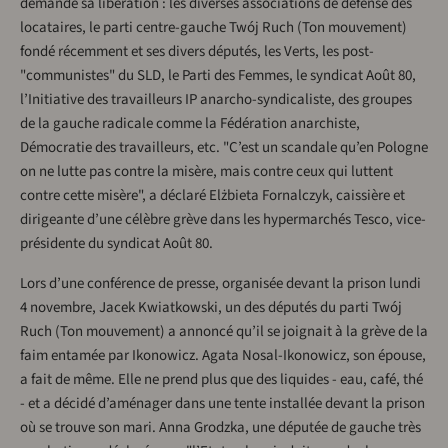
demandé sa libération : les diverses associations de défense des
locataires, le parti centre-gauche Twój Ruch (Ton mouvement)
fondé récemment et ses divers députés, les Verts, les post-
"communistes" du SLD, le Parti des Femmes, le syndicat Août 80,
l’Initiative des travailleurs IP anarcho-syndicaliste, des groupes
de la gauche radicale comme la Fédération anarchiste,
Démocratie des travailleurs, etc. "C’est un scandale qu’en Pologne
on ne lutte pas contre la misère, mais contre ceux qui luttent
contre cette misère", a déclaré Elżbieta Fornalczyk, caissière et
dirigeante d’une célèbre grève dans les hypermarchés Tesco, vice-
présidente du syndicat Août 80.
Lors d’une conférence de presse, organisée devant la prison lundi
4 novembre, Jacek Kwiatkowski, un des députés du parti Twój
Ruch (Ton mouvement) a annoncé qu’il se joignait à la grève de la
faim entamée par Ikonowicz. Agata Nosal-Ikonowicz, son épouse,
a fait de même. Elle ne prend plus que des liquides - eau, café, thé
- et a décidé d’aménager dans une tente installée devant la prison
où se trouve son mari. Anna Grodzka, une députée de gauche très