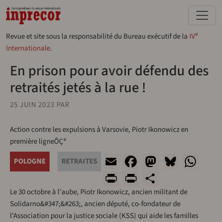
Aller au contenu principal
e
Revue et site sous la responsabilité du Bureau exécutif de la
IV
Internationale
.
En prison pour avoir défendu des
retraités jetés à la rue !
25 JUIN 2023
PAR
Action contre les expulsions à Varsovie, Piotr Ikonowicz en
première ligneÔÇª
Email
Facebook
Mastodo
Blues
Wh
POLOGNE
RETRAITES
Print
PrintFriendl
Share
Le 30 octobre à l'aube, Piotr Ikonowicz, ancien militant de
Solidarno&#347;&#263;, ancien député, co-fondateur de
l'Association pour la justice sociale (KSS) qui aide les familles