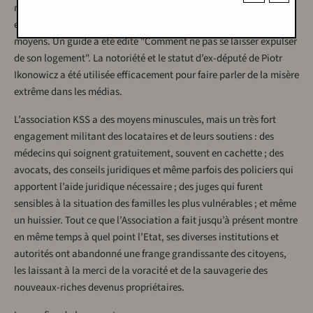
militants ont organisé environ 200 actions de blocage des
expulsions, et en ont empêché plusieurs centaines par d’autres
moyens. Un guide a été édité "Comment ne pas se laisser expulser
de son logement". La notoriété et le statut d’ex-député de Piotr
Ikonowicz a été utilisée efficacement pour faire parler de la misère
extrême dans les médias.
L’association KSS a des moyens minuscules, mais un très fort
engagement militant des locataires et de leurs soutiens : des
médecins qui soignent gratuitement, souvent en cachette ; des
avocats, des conseils juridiques et même parfois des policiers qui
apportent l’aide juridique nécessaire ; des juges qui furent
sensibles à la situation des familles les plus vulnérables ; et même
un huissier. Tout ce que l’Association a fait jusqu’à présent montre
en même temps à quel point l’Etat, ses diverses institutions et
autorités ont abandonné une frange grandissante des citoyens,
les laissant à la merci de la voracité et de la sauvagerie des
nouveaux-riches devenus propriétaires.