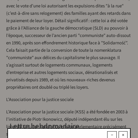
avec le vote d’une loi autorisant les expulsions dites "à la rue"
(c’est-à-dire sans relogement) des familles ayant des retards dans
le paiement de leur loyer. Détail significatif : cette loi a été votée
grâce à l’Alliance de la gauche démocratique (SLD) au pouvoir à
l’époque, successeur de l’ancien parti "communiste" auto-dissout
en 1990, après son effondrement historique face à "Solidarność".
Cela faisait partie de la conversion de toute la nomenklatura
"communiste" aux délices du capitalisme le plus sauvage. Il
s’agissait surtout de logements communaux, logements
d’entreprise et autres logements sociaux, dénationalisés et
privatisés depuis 1989, et où les nouveaux-riches devenus
propriétaires ont doublé ou triplé les loyers.
L’Association pour la justice sociale
L’Association pour la justice sociale (KSS) a été fondée en 2003 à
l’initiative de Piotr Ikonowicz, député indépendant élu sur les
Lettre hebdomadaire
listes du SLD, qui a quitté ce groupe parlementaire précisément
sur la question de la défense des locataires expulsés. Depuis, ses
−
×