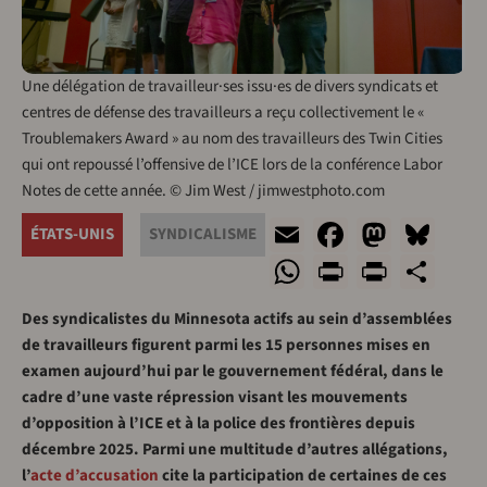
Une délégation de travailleur·ses issu·es de divers syndicats et
centres de défense des travailleurs a reçu collectivement le «
Troublemakers Award » au nom des travailleurs des Twin Cities
qui ont repoussé l’offensive de l’ICE lors de la conférence Labor
Notes de cette année. © Jim West / jimwestphoto.com
Email
Faceboo
Masto
Blu
ÉTATS-UNIS
SYNDICALISME
WhatsApp
Print
PrintF
Sha
Des syndicalistes du Minnesota actifs au sein d’assemblées
de travailleurs figurent parmi les 15 personnes mises en
examen aujourd’hui par le gouvernement fédéral, dans le
cadre d’une vaste répression visant les mouvements
d’opposition à l’ICE et à la police des frontières depuis
décembre 2025. Parmi une multitude d’autres allégations,
l’
acte d’accusation
cite la participation de certaines de ces