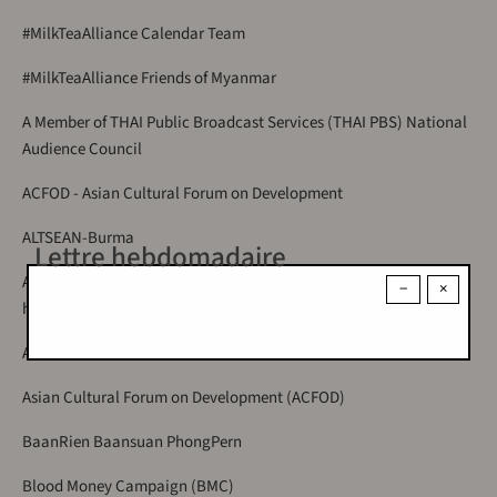
#MilkTeaAlliance Calendar Team
#MilkTeaAlliance Friends of Myanmar
A Member of THAI Public Broadcast Services (THAI PBS) National
Audience Council
ACFOD - Asian Cultural Forum on Development
ALTSEAN-Burma
Lettre hebdomadaire
Arokhayasala Esan Kitthen - Buriram Studies and Host
−
×
homeschool
ASEAN Youth Forum Secretariat
Asian Cultural Forum on Development (ACFOD)
BaanRien Baansuan PhongPern
Blood Money Campaign (BMC)