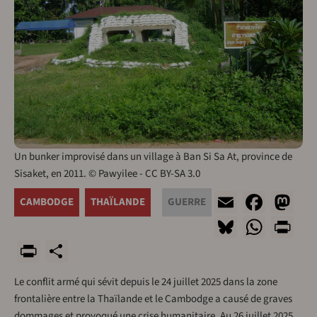
Un bunker improvisé dans un village à Ban Si Sa At, province de
Sisaket, en 2011. © Pawyilee - CC BY-SA 3.0
Email
Face
Ma
CAMBODGE
THAÏLANDE
GUERRE
Bluesky
What
Pr
PrintFriendly
Share
Le conflit armé qui sévit depuis le 24 juillet 2025 dans la zone
frontalière entre la Thaïlande et le Cambodge a causé de graves
dommages et provoqué une crise humanitaire. Au 26 juillet 2025,