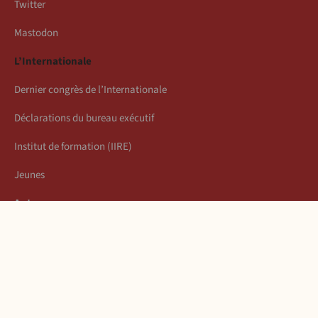
Twitter
Mastodon
L’Internationale
Dernier congrès de l’Internationale
Déclarations du bureau exécutif
Institut de formation (IIRE)
Jeunes
Auteurs
Économie
Connexion
Les articles de la semaine
À propos