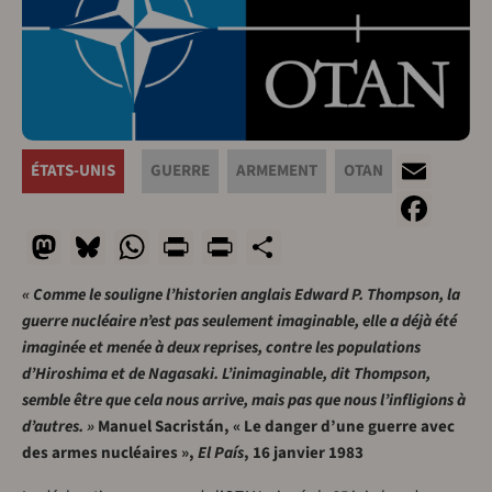
Ema
ÉTATS-UNIS
GUERRE
ARMEMENT
OTAN
Fac
Mastodon
Bluesky
WhatsApp
Print
PrintFriendly
Share
« Comme le souligne l’historien anglais Edward P. Thompson, la
guerre nucléaire n’est pas seulement imaginable, elle a déjà été
imaginée et menée à deux reprises, contre les populations
d’Hiroshima et de Nagasaki. L’inimaginable, dit Thompson,
semble être que cela nous arrive, mais pas que nous l’infligions à
d’autres. »
Manuel Sacristán, « Le danger d’une guerre avec
des armes nucléaires »,
El País
, 16 janvier 1983