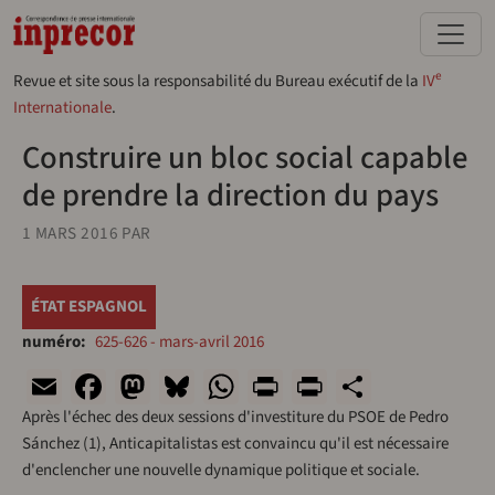
Aller au contenu principal
e
Revue et site sous la responsabilité du Bureau exécutif de la
IV
Internationale
.
Construire un bloc social capable
de prendre la direction du pays
1 MARS 2016
PAR
ÉTAT ESPAGNOL
numéro
625-626 - mars-avril 2016
Email
Facebook
Mastodon
Bluesky
WhatsApp
Print
PrintFriend
Share
Après l'échec des deux sessions d'investiture du PSOE de Pedro
Sánchez (1), Anticapitalistas est convaincu qu'il est nécessaire
d'enclencher une nouvelle dynamique politique et sociale.