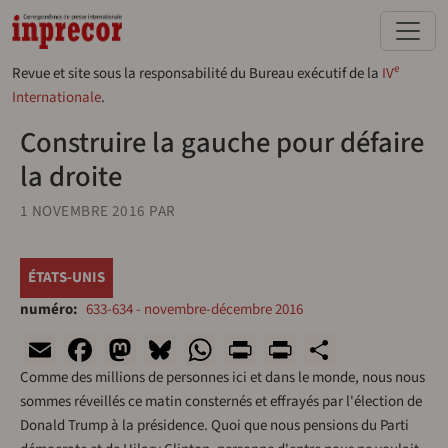
Aller au contenu principal
e
Revue et site sous la responsabilité du Bureau exécutif de la
IV
Internationale
.
Construire la gauche pour défaire
la droite
1 NOVEMBRE 2016
PAR
ÉTATS-UNIS
numéro
633-634 - novembre-décembre 2016
Email
Facebook
Mastodon
Bluesky
WhatsApp
Print
PrintFriend
Share
Comme des millions de personnes ici et dans le monde, nous nous
sommes réveillés ce matin consternés et effrayés par l'élection de
Donald Trump à la présidence. Quoi que nous pensions du Parti