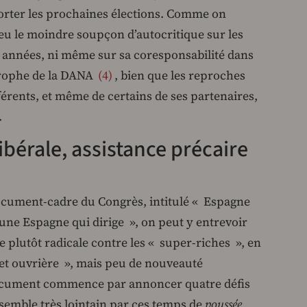
orter les prochaines élections. Comme on
s eu le moindre soupçon d’autocritique sur les
 années, ni même sur sa coresponsabilité dans
strophe de la DANA
4
, bien que les reproches
férents, et même de certains de ses partenaires,
.
ibérale, assistance précaire
ocument-cadre du Congrès, intitulé « Espagne
une Espagne qui dirige », on peut y entrevoir
 plutôt radicale contre les « super-riches », en
et ouvrière », mais peu de nouveauté
document commence par annoncer quatre défis
 semble très lointain par ces temps de
poussée