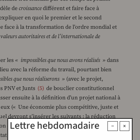
dèle de
croissance
différent et faire face à
 expliquer en quoi le premier et le second
e face à la transformation de l’ordre mondial et
aleurs autoritaires et de l’internationale de
ier les
« impossibles que nous avons réalisés »
dans
lieu avec la réforme du travail, pourtant bien
ibles que nous réaliserons »
(avec le projet,
iés PNV et Junts
5
de bouclier constitutionnel
ser ensuite à la définition d’un projet national à
e eux (« Une économie plus compétitive, juste et
uel devront s’insérer les suivants : la réduction
Lettre hebdomadaire
on de qualité, un logement pour tous, la lutte
−
×
n État « autonomique » renforcé, une démocratie