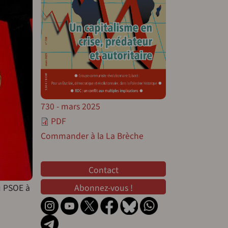
730 - mars 2025
PDF
Commander à la La Brèche
Contact
Contact
u PSOE à
Abonnez-vous !