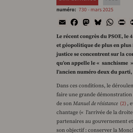
numéro
730 - mars 2025
Email
Facebook
Mastodon
Bluesk
Wha
P
Le récent congrès du PSOE, le 
et géopolitique de plus en plus
justice se concentrent sur la c
qu’on appelle le « sanchisme 
l’ancien numéro deux du parti, 
D
ans ces conditions, le déroulem
faire une grande démonstration 
de son
Manuel de résistance
2
, 
chantage (« l’arrivée de la droite
partenaires au gouvernement et 
son objectif : conserver la Mon