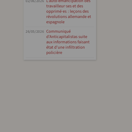
L’auto-émancipation des
02/06/2026
travailleur·ses et des
opprimé·es : leçons des
révolutions allemande et
espagnole
Communiqué
26/05/2026
d'Anticapitalistas suite
aux informations faisant
état d'une infiltration
policière