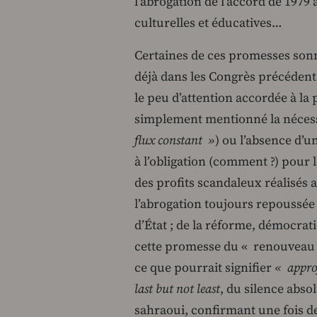
l’abrogation de l’accord de 1979 
culturelles et éducatives…
Certaines de ces promesses sonn
déjà dans les Congrès précédent
le peu d’attention accordée à la 
simplement mentionné la néces
flux constant »
) ou l’absence d’u
à l’obligation (comment ?) pour 
des profits scandaleux réalisés
l’abrogation toujours repoussée d
d’État ; de la réforme, démocrat
cette promesse du « renouveau d
ce que pourrait signifier
« approf
last but not least
, du silence abso
sahraoui, confirmant une fois de