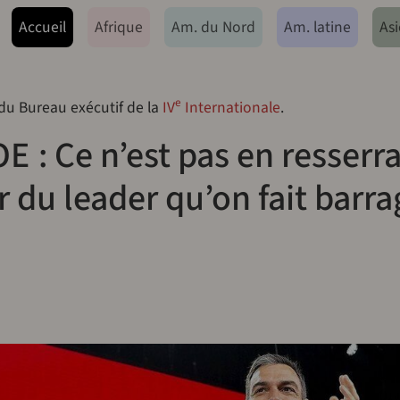
ação principal
Accueil
Afrique
Am. du Nord
Am. latine
Asi
e
 du Bureau exécutif de la
IV
Internationale
.
 : Ce n’est pas en resserr
r du leader qu’on fait barra