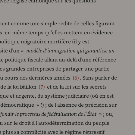
avec l’Église catholique sur les questions
ent comme une simple redite de celles figurant
s, en même temps qu’elles mettent en évidence
politique migratoire mortifère (il y est
sité d’un
« modèle d’immigration qui garantisse un
ne politique fiscale allant au-delà d’une référence
les grandes entreprises de partager une partie
 au cours des dernières années
6
. Sans parler de
e la loi bâillon
7
et de la loi sur les secrets
ique et urgente, du système judiciaire (où en est
émocratique » ?) ; de l’absence de précision sur
ondir le processus de fédéralisation de l’État »
; ou,
lu sur le droit à l’autodétermination du peuple
 plus sa complicité avec le régime répressif