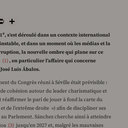
y
tsApp
rint
PrintFriendly
Share
e
41
, s’est déroulé dans un contexte international
 instable, et dans un moment où les médias et la
orruption, la nouvelle ombre qui plane sur ce
»
1
, en particulier l’affaire qui concerne
José Luis Ábalos.
ent du Congrès réuni à Séville était prévisible :
de cohésion autour du leader charismatique et
et réaffirmer le pari de jouer à fond la carte du
 et de l’extrême droite ») afin de discipliner ses
au Parlement. Sánchez cherche ainsi à atteindre
cloa
3
jusqu’en 2027 et, malgré les mauvaises