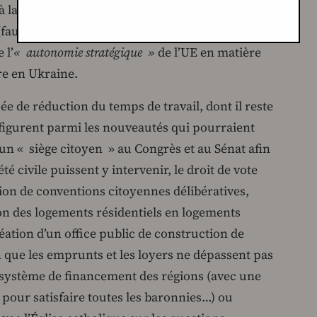
 à la désinformation, la vocation au leadership du
(fausse)
« solution à deux États en Israël et en
 l’
« autonomie stratégique »
de l’UE en matière
rre en Ukraine.
ée de réduction du temps de travail, dont il reste
 figurent parmi les nouveautés qui pourraient
 d’un « siège citoyen » au Congrès et au Sénat afin
é civile puissent y intervenir, le droit de vote
ation de conventions citoyennes délibératives,
ion des logements résidentiels en logements
réation d’un office public de construction de
n que les emprunts et les loyers ne dépassent pas
u système de financement des régions (avec une
pour satisfaire toutes les baronnies…) ou