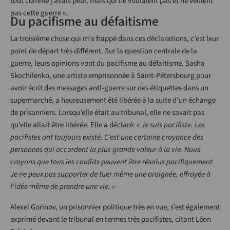
tout comme j’avais peur, mais qui ne voulaient pas et ne veulent
pas cette guerre ».
Du pacifisme au défaitisme
La troisième chose qui m’a frappé dans ces déclarations, c’est leur
point de départ très différent. Sur la question centrale de la
guerre, leurs opinions vont du pacifisme au défaitisme. Sasha
Skochilenko, une artiste emprisonnée à Saint-Pétersbourg pour
avoir écrit des messages anti-guerre sur des étiquettes dans un
supermarché, a heureusement été libérée à la suite d’un échange
de prisonniers. Lorsqu’elle était au tribunal, elle ne savait pas
qu’elle allait être libérée. Elle a déclaré:
« Je suis pacifiste. Les
pacifistes ont toujours existé. C’est une certaine croyance des
personnes qui accordent la plus grande valeur à la vie. Nous
croyons que tous les conflits peuvent être résolus pacifiquement.
Je ne peux pas supporter de tuer même une araignée, effrayée à
l’idée même de prendre une vie. »
Alexei Gorinov, un prisonnier politique très en vue, s’est également
exprimé devant le tribunal en termes très pacifistes, citant Léon