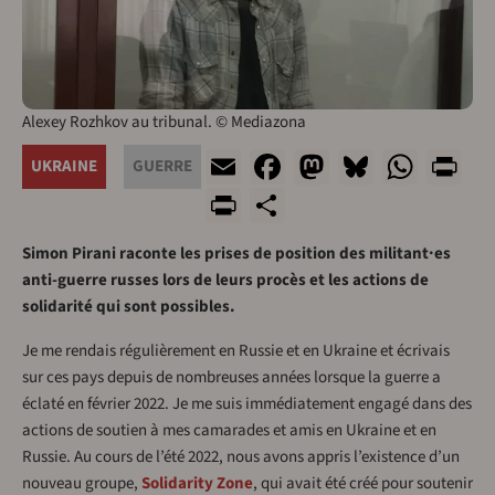
Alexey Rozhkov au tribunal. © Mediazona
Email
Facebook
Mastodon
Bluesky
What
Pr
UKRAINE
GUERRE
PrintFriendly
Share
Simon Pirani raconte les prises de position des militant·es
anti-guerre russes lors de leurs procès et les actions de
solidarité qui sont possibles.
Je me rendais régulièrement en Russie et en Ukraine et écrivais
sur ces pays depuis de nombreuses années lorsque la guerre a
éclaté en février 2022. Je me suis immédiatement engagé dans des
actions de soutien à mes camarades et amis en Ukraine et en
Russie. Au cours de l’été 2022, nous avons appris l’existence d’un
nouveau groupe,
Solidarity Zone
, qui avait été créé pour soutenir