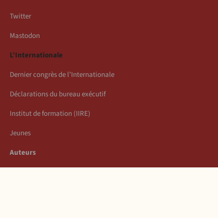
Twitter
Mastodon
L’Internationale
Dernier congrès de l’Internationale
Déclarations du bureau exécutif
Institut de formation (IIRE)
Jeunes
Auteurs
Économie
Connexion
Les articles de la semaine