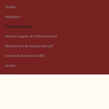
Twitter
Mastodon
L’Internationale
Dernier congrès de l’Internationale
Déclarations du bureau exécutif
Institut de formation (IIRE)
Jeunes
Auteurs
Économie
Connexion
Les articles de la semaine