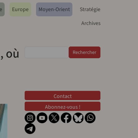
e
Europe
Moyen-Orient
Stratégie
Archives
, où
Rechercher
Contact
Contact
Abonnez-vous !