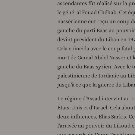
ascendantes fût réalisé sur la 
le général Fouad Chéhab. Cet éq
nassérienne eut reçu un coup déci
gauche du parti Baas au pouvoir 
devint président du Liban en 1
Cela coïncida avec le coup fatal 
mort de Gamal Abdel Nasser et le
gauche du Baas syrien. Avec le tr
palestinienne de Jordanie au Lib
jusqu’à ce que la guerre du Liba
Le régime d’Assad intervint au L
États-Unis et d’Israël. Cela about
deux influences, Elias Sarkis. C
l’arrivée au pouvoir du Likoud e
aux accords de Camp David ent