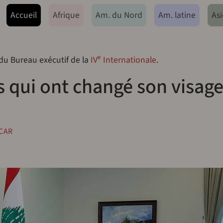
ação principal
Accueil
Afrique
Am. du Nord
Am. latine
Asi
e
 du Bureau exécutif de la
IV
Internationale
.
s qui ont changé son visage
CAR