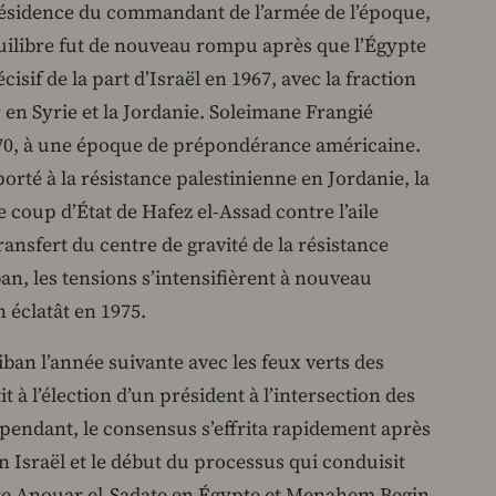
présidence du commandant de l’armée de l’époque,
uilibre fut de nouveau rompu après que l’Égypte
sif de la part d’Israël en 1967, avec la fraction
en Syrie et la Jordanie. Soleimane Frangié
970, à une époque de prépondérance américaine.
porté à la résistance palestinienne en Jordanie, la
 coup d’État de Hafez el-Assad contre l’aile
ansfert du centre de gravité de la résistance
an, les tensions s’intensifièrent à nouveau
n éclatât en 1975.
iban l’année suivante avec les feux verts des
it à l’élection d’un président à l’intersection des
ependant, le consensus s’effrita rapidement après
n Israël et le début du processus qui conduisit
re Anouar el-Sadate en Égypte et Menahem Begin