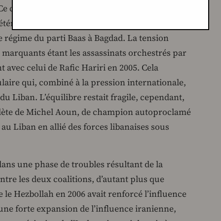
Ce consensus dura jusqu’à ce que les relations
ériorent en raison de la décision des Etats-Unis
le régime du parti Baas à Bagdad. La tension
us marquants étant les assassinats orchestrés par
t avec celui de Rafic Hariri en 2005. Cela
ire qui, combiné à la pression internationale,
du Liban. L’équilibre restait fragile, cependant,
lète de Michel Aoun, de champion autoproclamé
au Liban en allié des forces libanaises sous
.
dans une phase de troubles résultant de la
 entre les deux coalitions, d’autant plus que
re le Hezbollah en 2006 avait renforcé l’influence
une forte expansion de l’influence iranienne,