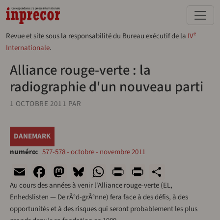
Aller au contenu principal
e
Revue et site sous la responsabilité du Bureau exécutif de la
IV
Internationale
.
Alliance rouge-verte : la
radiographie d'un nouveau parti
1 OCTOBRE 2011
PAR
DANEMARK
numéro
577-578 - octobre - novembre 2011
Email
Facebook
Mastodon
Bluesky
WhatsApp
Print
PrintFriend
Share
Au cours des années à venir l'Alliance rouge-verte (EL,
Enhedslisten — De rÂ°d-grÂ°nne) fera face à des défis, à des
opportunités et à des risques qui seront probablement les plus