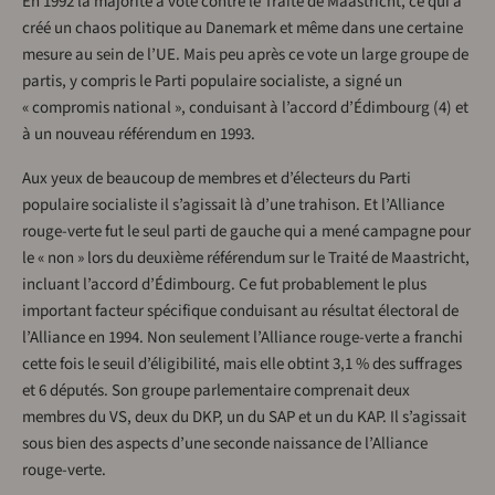
En 1992 la majorité a voté contre le Traité de Maastricht, ce qui a
créé un chaos politique au Danemark et même dans une certaine
mesure au sein de l’UE. Mais peu après ce vote un large groupe de
partis, y compris le Parti populaire socialiste, a signé un
« compromis national », conduisant à l’accord d’Édimbourg (4) et
à un nouveau référendum en 1993.
Aux yeux de beaucoup de membres et d’électeurs du Parti
populaire socialiste il s’agissait là d’une trahison. Et l’Alliance
rouge-verte fut le seul parti de gauche qui a mené campagne pour
le « non » lors du deuxième référendum sur le Traité de Maastricht,
incluant l’accord d’Édimbourg. Ce fut probablement le plus
important facteur spécifique conduisant au résultat électoral de
l’Alliance en 1994. Non seulement l’Alliance rouge-verte a franchi
cette fois le seuil d’éligibilité, mais elle obtint 3,1 % des suffrages
et 6 députés. Son groupe parlementaire comprenait deux
membres du VS, deux du DKP, un du SAP et un du KAP. Il s’agissait
sous bien des aspects d’une seconde naissance de l’Alliance
rouge-verte.