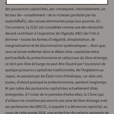
selon lequel le libre-échange serait le facteur du développement
des puissances capitalistes, par conséquent, inévitablement, un
facteur de « ruissellement » de la richesse (produite par les
exploitéÃeÃs), des classes dominantes jusqu’aux pauvres. En
l’occurrence, la ZLEC est considérée comme une des nécessités
devant contribuer à l’aspiration de l’Agenda 2063 (de l’UA) à
éliminer « toutes les formes d’inégalité, d’exploitation, de
marginalisation et de discrimination systématiques ». Alors que,
sans se laisser enfermer dans le débat intra-capitaliste entre
partisanÃeÃs du protectionnisme et celles/ceux du libre-échange,
ce récit pro-libre échange ne peut être illustré par l’ascension de
quelque puissance capitaliste traditionnelle, de l’Angleterre au
Japon, en passant par les États-Unis d’Amérique, car elles ont,
toutes, d’abord pratiqué le protectionnisme, pendant longtemps.
Ni par celles des puissances capitalistes actuellement dites
émergentes. À l’instar de la première d’entre elles, la Chine (qui
d’ailleurs ne constitue pas encore une zone de libre-échange avec
ses partenaires des BRICS), à laquelle il a été encore reproché, au
cours de cette année 2018, une protection de certains segments de