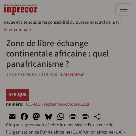
Aller au contenu principal
e
Revue et site sous la responsabilité du Bureau exécutif de la
IV
Internationale
.
Zone de libre-échange
continentale africaine : quel
panafricanisme ?
10 SEPTEMBRE 2018
PAR
JEAN NANGA
AFRIQUE
numéro
655-656 - septembre-octobre 2018
Email
Facebook
Mastodon
Bluesky
WhatsApp
Print
PrintFriend
Share
Cinq ans après avoir célébré le demi-siècle d'existence de
l'Organisation de l'Unité africaine (OUA)/Union africaine (UA) -