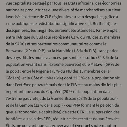
vue capitaliste partagé par tous les États africains, des économies
nationales productrices d’une diversité de marchandises auraient
favorisé l’existence de ZLE régionales au sein desquelles, grâce à
« une politique de redistribution significative » (J. Berthelot), les
déséquilibres, les inégalités auraient été atténuées. Par exemple,
entre l’Afrique du Sud (qui représente 61 % du PIB des 15 membres
de la SADC) et ses partenaires communautaires comme le
Botswana (2 % du PIB) ou la Namibie (1,8 % du PIB), sans parler
des pays dits les moins avancés que sont le Lesotho (52,8 % de la
population vivant dans l’extrême pauvreté) et le Malawi (59 % de
la pop.) ; entre le Nigeria (75 % du PIB des 15 membres de la
Cédéao), et la Côte d’Ivoire (6 %) dont 22,3 % de la population vit
dans l’extrême pauvreté mais dont le PIB est au moins dix fois plus
important que ceux du Cap-Vert (20 % de la population dans
l’extrême pauvreté), de la Guinée-Bissau (58 % de la population)
et de la Gambie (12 % de la pop.) - ces PMA formant le peloton de
queue (économique capitaliste) de cette CER. La suppression des
frontières au sein des CER, réductrice des recettes douanières des
États, ne pouvant que s’aggraver avec l’éventuel saute-mouton