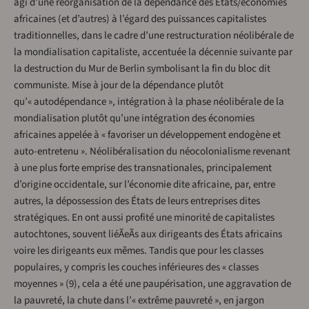
agi d’une réorganisation de la dépendance des États/économies
africaines (et d’autres) à l’égard des puissances capitalistes
traditionnelles, dans le cadre d’une restructuration néolibérale de
la mondialisation capitaliste, accentuée la décennie suivante par
la destruction du Mur de Berlin symbolisant la fin du bloc dit
communiste. Mise à jour de la dépendance plutôt
qu’« autodépendance », intégration à la phase néolibérale de la
mondialisation plutôt qu’une intégration des économies
africaines appelée à « favoriser un développement endogène et
auto-entretenu ». Néolibéralisation du néocolonialisme revenant
à une plus forte emprise des transnationales, principalement
d’origine occidentale, sur l’économie dite africaine, par, entre
autres, la dépossession des États de leurs entreprises dites
stratégiques. En ont aussi profité une minorité de capitalistes
autochtones, souvent liéÃeÃs aux dirigeants des États africains
voire les dirigeants eux mêmes. Tandis que pour les classes
populaires, y compris les couches inférieures des « classes
moyennes » (9), cela a été une paupérisation, une aggravation de
la pauvreté, la chute dans l’« extrême pauvreté », en jargon