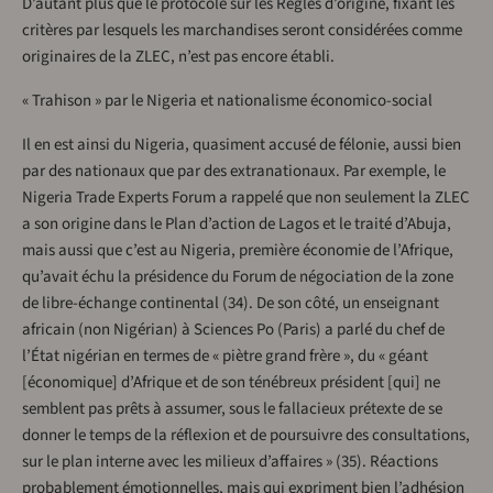
D’autant plus que le protocole sur les Règles d’origine, fixant les
critères par lesquels les marchandises seront considérées comme
originaires de la ZLEC, n’est pas encore établi.
« Trahison » par le Nigeria et nationalisme économico-social
Il en est ainsi du Nigeria, quasiment accusé de félonie, aussi bien
par des nationaux que par des extranationaux. Par exemple, le
Nigeria Trade Experts Forum a rappelé que non seulement la ZLEC
a son origine dans le Plan d’action de Lagos et le traité d’Abuja,
mais aussi que c’est au Nigeria, première économie de l’Afrique,
qu’avait échu la présidence du Forum de négociation de la zone
de libre-échange continental (34). De son côté, un enseignant
africain (non Nigérian) à Sciences Po (Paris) a parlé du chef de
l’État nigérian en termes de « piètre grand frère », du « géant
[économique] d’Afrique et de son ténébreux président [qui] ne
semblent pas prêts à assumer, sous le fallacieux prétexte de se
donner le temps de la réflexion et de poursuivre des consultations,
sur le plan interne avec les milieux d’affaires » (35). Réactions
probablement émotionnelles, mais qui expriment bien l’adhésion