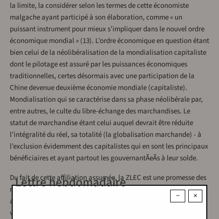
la limite, la considérer selon les termes de cette économiste
malgache ayant participé à son élaboration, comme « un
puissant instrument pour mieux s’impliquer dans le nouvel ordre
économique mondial » (13). L’ordre économique en question étant
bien celui de la néolibéralisation de la mondialisation capitaliste
dont le pilotage est assuré par les puissances économiques
traditionnelles, certes désormais avec une participation de la
Chine devenue deuxième économie mondiale (capitaliste).
Mondialisation qui se caractérise dans sa phase néolibérale par,
entre autres, le culte du libre-échange des marchandises. Le
statut de marchandise étant celui auquel devrait être réduite
l’intégralité du réel, sa totalité (la globalisation marchande) - à
l’exclusion évidemment des capitalistes qui en sont les principaux
bénéficiaires et ayant partout les gouvernantÃeÃs à leur solde.
Du fait de cette affiliation assumée, la ZLEC est une promesse des
Lettre hebdomadaire
mêmes effets que les pratiques du processus libre-échangiste
−
×
ailleurs. Ce qui l’expose, en prévision, aux critiques faites à cette
vague libre-échangiste. Ainsi en est-il de la critique du discours