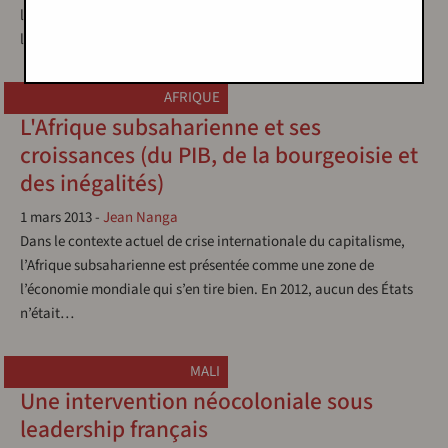
l’accord de défense liant les deux pays, mais sans mandat de
l’Union…
AFRIQUE
L'Afrique subsaharienne et ses
croissances (du PIB, de la bourgeoisie et
des inégalités)
1 mars 2013
-
Jean Nanga
Dans le contexte actuel de crise internationale du capitalisme,
l’Afrique subsaharienne est présentée comme une zone de
l’économie mondiale qui s’en tire bien. En 2012, aucun des États
n’était…
MALI
Une intervention néocoloniale sous
leadership français