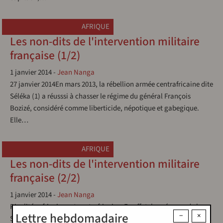
AFRIQUE
Les non-dits de l'intervention militaire
française (1/2)
1 janvier 2014
-
Jean Nanga
27 janvier 2014En mars 2013, la rébellion armée centrafricaine dite
Séléka (1) a réusssi à chasser le régime du général François
Bozizé, considéré comme liberticide, népotique et gabegique.
Elle…
AFRIQUE
Les non-dits de l'intervention militaire
française (2/2)
1 janvier 2014
-
Jean Nanga
Rivalités africaines et centrafricainesEn effet, la présence de la
Lettre hebdomadaire
−
×
SANDF en Centrafrique (abritant le siège de la CEMAC) au nom de