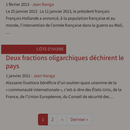
1 février 2013
-
Jean Nanga
Le 25 janvier 2013 Le 11 janvier 2013, le président français
François Hollande a annoncé, à la population française et au
monde, l’intervention de l’armée française dans la guerre au Mali,
…
CÔTE D’IVOIRE
Deux fractions oligarchiques déchirent le
pays
1 janvier 2011
-
Jean Nanga
Alassane Ouattara bénéficie d’un soutien quasi unanime de la
« communauté internationale », c’est-à-dire des États-Unis, de la
France, de l’Union Européenne, du Conseil de sécurité des…
Pagination
Page
Page
Page suivante
Dernière page
1
2
››
Dernier »