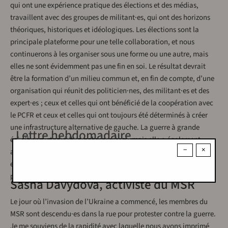
qui ont une expérience pratique des élections et des médias,
travaillent avec des groupes de militant·es, qui ont des horizons
théoriques, historiques et idéologiques. Les élections sont la
principale plateforme pour une telle collaboration, et nous
continuerons à les organiser sous une forme ou une autre, mais
elles ne sont évidemment pas une fin en soi. Le résultat devrait
être la formation d’un milieu commun et, en fin de compte, d’une
organisation qui réunit des politicien·nes, des militant·es et des
expert·es ; ceux et celles qui ont bénéficié de la coopération avec
le PCFR et ceux et celles qui ont toujours été déterminés à créer
une infrastructure alternative de gauche. La guerre à grande
Lettre hebdomadaire
échelle a perturbé de nombreux plans, mais elle a également
−
×
accéléré la consolidation de forces de gauche saines – antiguerre
et démocratiques. Le MSR a toujours été à l’avant-garde de ce
processus et y joue aujourd’hui un rôle particulier. n
Sasha Davydova, activiste du MSR
Le jour où l’invasion de l’Ukraine a commencé, les membres du
MSR sont descendu·es dans la rue pour protester contre la guerre.
Je me souviens de la rapidité avec laquelle nous avons imprimé