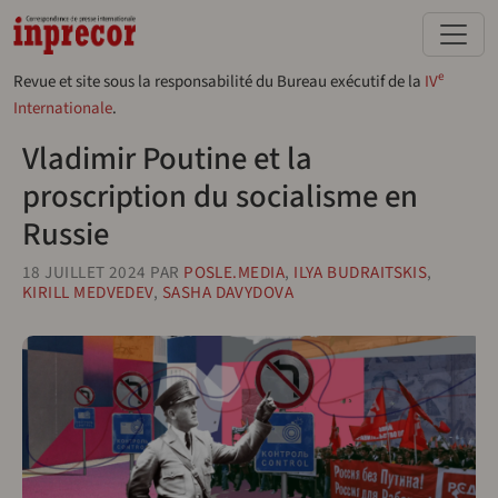
Aller au contenu principal
e
Revue et site sous la responsabilité du Bureau exécutif de la
IV
Internationale
.
Vladimir Poutine et la
proscription du socialisme en
Russie
18 JUILLET 2024
PAR
POSLE.MEDIA
,
ILYA BUDRAITSKIS
,
KIRILL MEDVEDEV
,
SASHA DAVYDOVA