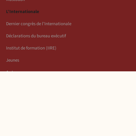
L’Internationale
Dernier congrès de l’Internationale
Déclarations du bureau exécutif
Institut de formation (IIRE)
Jeunes
Auteurs
Économie
Connexion
Les articles de la semaine
À propos
Mentions légales