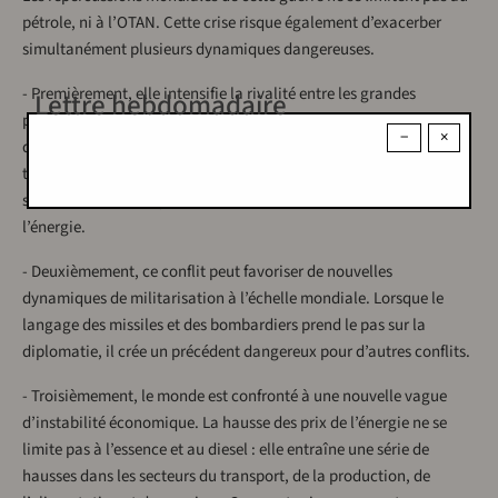
pétrole, ni à l’OTAN. Cette crise risque également d’exacerber
simultanément plusieurs dynamiques dangereuses.
- Premièrement, elle intensifie la rivalité entre les grandes
Lettre hebdomadaire
puissances. Chaque crise majeure au Moyen-Orient crée à la fois
−
×
des opportunités et des menaces pour la Russie et la Chine : elles
tirent parti de l’affaiblissement de la position américaine tout en
subissant les conséquences de l’instabilité du marché mondial de
l’énergie.
- Deuxièmement, ce conflit peut favoriser de nouvelles
dynamiques de militarisation à l’échelle mondiale. Lorsque le
langage des missiles et des bombardiers prend le pas sur la
diplomatie, il crée un précédent dangereux pour d’autres conflits.
- Troisièmement, le monde est confronté à une nouvelle vague
d’instabilité économique. La hausse des prix de l’énergie ne se
limite pas à l’essence et au diesel : elle entraîne une série de
hausses dans les secteurs du transport, de la production, de