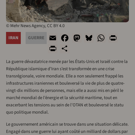
© Mehr News Agency, CC BY 4.0
Email
Facebook
Mastodon
Bluesky
Whats
Prin
IRAN
GUERRE
PrintFriendly
Share
La guerre dévastatrice menée par les États-Unis et Israël contre la
République islamique d’Iran s’est transformée en une crise
transrégionale, voire mondiale. Elle a non seulement frappé les
infrastructures iraniennes et bouleversé la vie de plus de quatre-
vingt-dix millions de personnes, mais elle a aussi mis en péril le
marché mondial de l’énergie et la sécurité maritime, tout en
exacerbant les tensions au sein de l’OTAN et bouleversé le statu
quo politique mondial.
Le gouvernement américain se trouve dans une situation délicate.
Engagé dans une guerre lui ayant coûté un milliard de dollars par