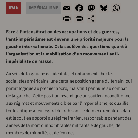
Email
Facebook
Mastodon
Bluesk
Wha
IRAN
IMPÉRIALISME
Print
PrintFriendly
Share
Face à l’intensification des occupations et des guerres,
l’anti-impérialisme est devenu une priorité majeure pour la
gauche internationale. Cela soulève des questions quant à
l’organisation et la mobilisation d’un mouvement anti-
impérialiste de masse.
Au sein de la gauche occidentale, et notamment chez les
socialistes américains, une certaine position gagne du terrain, qui
paraît logique au premier abord, mais finit par nuire au combat
de la gauche. Cette position revendique un soutien inconditionnel
aux régimes et mouvements ciblés par l’impérialisme, et qualifie
toute critique à leur égard de trahison. Le dernier exemple en date
est le soutien apporté au régime iranien, responsable pendant des
années de la mort d’innombrables militants·e de gauche, de
membres de minorités et de femmes.