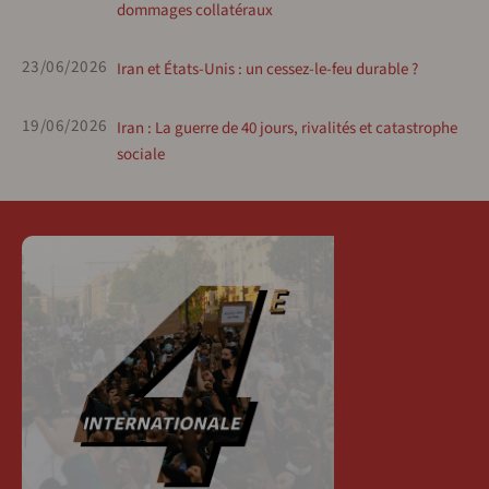
dommages collatéraux
23/06/2026
Iran et États-Unis : un cessez-le-feu durable ?
19/06/2026
Iran : La guerre de 40 jours, rivalités et catastrophe
sociale