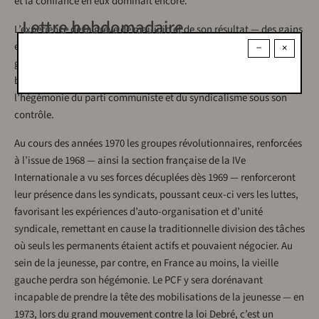
et la confiance en eux dominait encore.
Lettre hebdomadaire
L’expérience de la grève de mai-juin et de son résultat — des gains
en deçà de ce qui fut obtenu en 1936 et à la Libération alors que la
−
×
grève était plus longue et plus massive — ouvrira les premières
brèches, en particulier chez les jeunes travailleurs, dans
l’hégémonie du parti communiste et du syndicalisme sous son
contrôle.
Au cours des années 1970 les groupes révolutionnaires, renforcées
à l’issue de 1968 — ainsi la section française de la IVe
Internationale a vu ses forces décuplées dès 1969 — renforceront
leur présence dans les syndicats, poussant ceux-ci vers les luttes,
favorisant les expériences d’auto-organisation et d’unité
syndicale, remettant en cause la traditionnelle division des tâches
où seuls les permanents étaient actifs et pouvaient négocier. Au
sein de la jeunesse, par contre, en France au moins, la vieille
gauche perdra son hégémonie. Le PCF y sera dorénavant
incapable de prendre la tête des mobilisations de la jeunesse — en
1973, lors du grand mouvement contre la loi Debré, c’est un