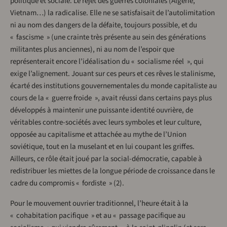
politique et sociale. Le rejet des guerres coloniales (Algérie,
Vietnam…) la radicalise. Elle ne se satisfaisait de l’autolimitation
ni au nom des dangers de la défaite, toujours possible, et du
« fascisme » (une crainte très présente au sein des générations
militantes plus anciennes), ni au nom de l’espoir que
représenterait encore l’idéalisation du « socialisme réel », qui
exige l’alignement. Jouant sur ces peurs et ces rêves le stalinisme,
écarté des institutions gouvernementales du monde capitaliste au
cours de la « guerre froide », avait réussi dans certains pays plus
développés à maintenir une puissante identité ouvrière, de
véritables contre-sociétés avec leurs symboles et leur culture,
opposée au capitalisme et attachée au mythe de l’Union
soviétique, tout en la muselant et en lui coupant les griffes.
Ailleurs, ce rôle était joué par la social-démocratie, capable à
redistribuer les miettes de la longue période de croissance dans le
cadre du compromis « fordiste » (2).
Pour le mouvement ouvrier traditionnel, l’heure était à la
« cohabitation pacifique » et au « passage pacifique au