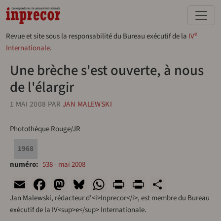
Aller au contenu principal
e
Revue et site sous la responsabilité du Bureau exécutif de la
IV
Internationale
.
Une brèche s'est ouverte, à nous
de l'élargir
1 MAI 2008
PAR
JAN MALEWSKI
Photothèque Rouge/JR
1968
numéro
538 - mai 2008
Email
Facebook
Mastodon
Bluesky
WhatsApp
Print
PrintFriend
Share
Jan Malewski, rédacteur d'<i>Inprecor</i>, est membre du Bureau
exécutif de la IV<sup>e</sup> Internationale.