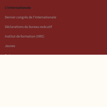
L’Internationale
Dernier congrès de l’Internationale
Déclarations du bureau exécutif
Institut de formation (IIRE)
Jeunes
Auteurs
Économie
Connexion
Les articles de la semaine
À propos
Mentions légales