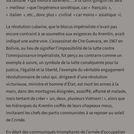
socialisme » qui viendra sûrement… à la saint-glinglin (et sera
« meilleur » que l’expérience soviétique, car « français »,
« italien », etc., donc plus « civilisé » car moins « asiatique »).
La révolution cubaine, que le blocus impérialiste n’avait pas
encore contraint à se soumettre aux exigences du Kremlin, avait
indiqué une autre voie. L’assassinat de Che Guevara, en 1967 en
Bolivie, au lieu de signifier l’impossibilité de la lutte contre
l’omnipuissance impérialiste, fut perçu au contraire comme un
exemple à suivre, un symbole de la lutte conséquente pour la
justice, l’égalité et la liberté, l’exemple du véritable engagement
révolutionnaire de celui qui, dirigeant d’une révolution
victorieuse, ministre et homme d’État, est mort les armes à la
main, dans des montagnes éloignées, assoiffé, affamé et malade,
mais tentant de créer « un, deux, plusieurs Vietnam ! », alors que
les hiérarques du Kremlin coiffés de leurs chapeaux mous,
invitaient les chefs des partis communistes à se reposer au soleil
de Crimée.
En dépit des communiqués triomphants de l’armée d’occupation