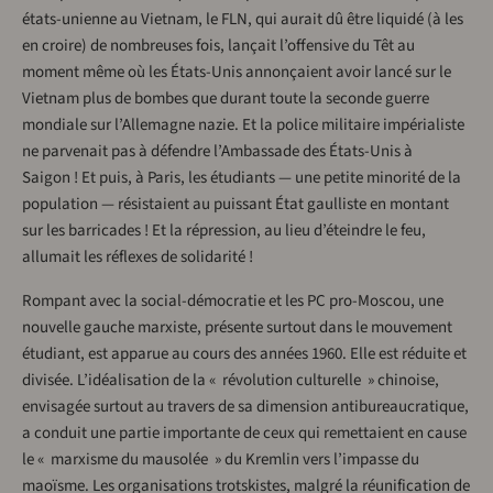
états-unienne au Vietnam, le FLN, qui aurait dû être liquidé (à les
en croire) de nombreuses fois, lançait l’offensive du Têt au
moment même où les États-Unis annonçaient avoir lancé sur le
Vietnam plus de bombes que durant toute la seconde guerre
mondiale sur l’Allemagne nazie. Et la police militaire impérialiste
ne parvenait pas à défendre l’Ambassade des États-Unis à
Saigon ! Et puis, à Paris, les étudiants — une petite minorité de la
population — résistaient au puissant État gaulliste en montant
sur les barricades ! Et la répression, au lieu d’éteindre le feu,
allumait les réflexes de solidarité !
Rompant avec la social-démocratie et les PC pro-Moscou, une
nouvelle gauche marxiste, présente surtout dans le mouvement
étudiant, est apparue au cours des années 1960. Elle est réduite et
divisée. L’idéalisation de la « révolution culturelle » chinoise,
envisagée surtout au travers de sa dimension antibureaucratique,
a conduit une partie importante de ceux qui remettaient en cause
le « marxisme du mausolée » du Kremlin vers l’impasse du
maoïsme. Les organisations trotskistes, malgré la réunification de