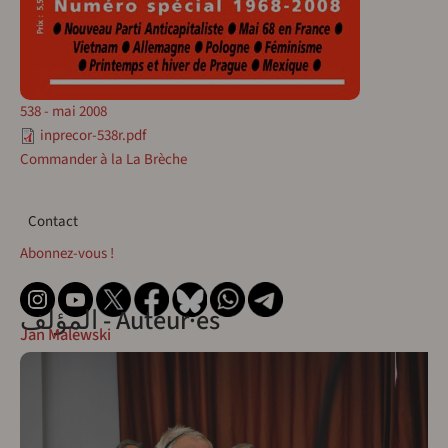
538 - mai 2008
inprecor-538r.pdf
Commander à la La Brèche
Contact
Contact
Abonnez-vous !
المؤلف - Auteur·es
Jan Malewski