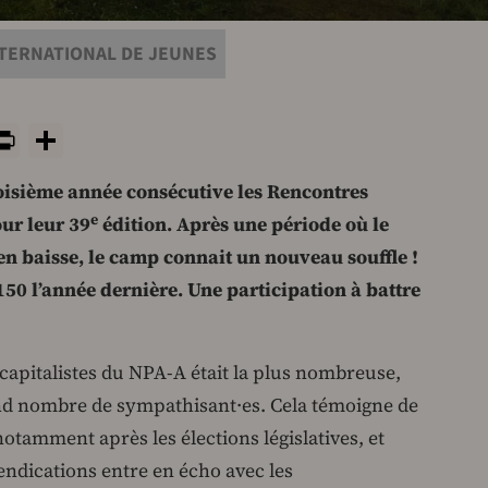
TERNATIONAL DE JEUNES
y
tsApp
rint
PrintFriendly
Share
roisième année consécutive les Rencontres
e
ur leur 39
édition. Après une période où le
en baisse, le camp connait un nouveau souffle !
150 l’année dernière. Une participation à battre
capitalistes du NPA-A était la plus nombreuse,
nd nombre de sympathisant·es. Cela témoigne de
otamment après les élections législatives, et
endications entre en écho avec les