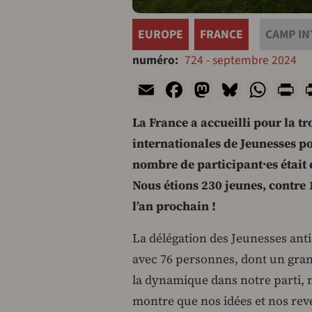
EUROPE
FRANCE
CAMP IN
numéro
724 - septembre 2024
Email
Facebook
Mastodon
Bluesk
Wha
P
La France a accueilli pour la t
internationales de Jeunesses po
nombre de participant·es était 
Nous étions 230 jeunes, contre 
l’an prochain !
La délégation des Jeunesses anti
avec 76 personnes, dont un gra
la dynamique dans notre parti, n
montre que nos idées et nos rev