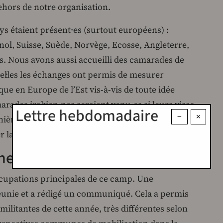
hors de notre organisation.
 étaient présent·es (surtout européens) :
ol, Suisse, Suède, Norvège, Ecosse, Angleterre,
s. Nous avons aussi accueilli des camarades de
uel·les les échanges ont permis de mesurer
que en Europe de l’Est vis-à-vis de toute idée
rades irakien·nes seraient venu·es si leurs visas
Lettre hebdomadaire
−
×
ière générale, il faut renforcer nos liens
er la venue de jeunes extra-européen·nes.
ine de tous les horizons
ccupations principales de ce camp. Une
unie et a rédigé un communiqué. Cela a permis
ilitantes de cette année, très différentes selon