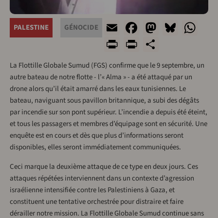
Email
Facebook
Mastodo
Blues
Wh
PALESTINE
GÉNOCIDE
Print
PrintFriendl
Share
La Flottille Globale Sumud (FGS) confirme que le 9 septembre, un
autre bateau de notre flotte - l’« Alma » - a été attaqué par un
drone alors qu’il était amarré dans les eaux tunisiennes. Le
bateau, naviguant sous pavillon britannique, a subi des dégâts
par incendie sur son pont supérieur. L’incendie a depuis été éteint,
et tous les passagers et membres d’équipage sont en sécurité. Une
enquête est en cours et dès que plus d’informations seront
disponibles, elles seront immédiatement communiquées.
Ceci marque la deuxième attaque de ce type en deux jours. Ces
attaques répétées interviennent dans un contexte d’agression
israélienne intensifiée contre les Palestiniens à Gaza, et
constituent une tentative orchestrée pour distraire et faire
dérailler notre mission. La Flottille Globale Sumud continue sans