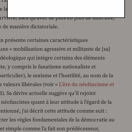
re la préservation d’une marge de liberté
vivre, bien qu’avec de plus en plus de difficulté,
 de manière dictatoriale.
gan présente certaines caractéristiques
ne « mobilisation agressive et militante de [sa]
idéologique qui intègre certains des éléments
ite, y compris le fanatisme nationaliste et
rticulier), le sexisme et l’hostilité, au nom de la
 valeurs libérales (voir «
L’ère du néofascisme et
5). Sa dérive actuelle suggère qu’il rejoint
éofascistes quant à leur attitude à l’égard de la
tionné, j’ai décrit cette attitude comme suit :
ter les règles fondamentales de la démocratie au
e et simple comme l’a fait son prédécesseur,