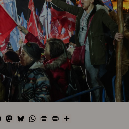
ail
Facebook
Mastodon
Bluesky
WhatsApp
Print
PrintFriendly
Share