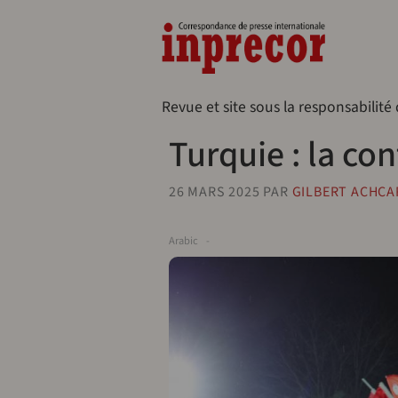
Aller au contenu principal
Naveg
Revue et site sous la responsabilité
Turquie : la co
26 MARS 2025
PAR
GILBERT ACHCA
Arabic