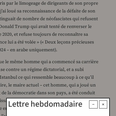
ris par le limogeage de dirigeants de son propre
’ai loué sa reconnaissance de la défaite de son
stinguait de nombre de néofascistes qui refusent
 Donald Trump qui avait tenté de renverser le
 2020, et refuse toujours de reconnaître sa
nce lui a été volée » (« Deux leçons précieuses
 2024 – en arabe uniquement).
t que le même homme qui a commencé sa carrière
se contre un régime dictatorial, et a subi
stanbul ce qui ressemble beaucoup à ce qu’il
ire, le maire actuel – cet homme, qui a joué un
t de la démocratie dans son pays, a été conduit
uissance d’une grande popularité, à vouloir
Lettre hebdomadaire
−
×
 en l’imposant par la force aux dépens de la
 l’année dernière, Erdogan n’avait pas franchi la