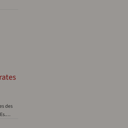
rates
es des
nEs.…