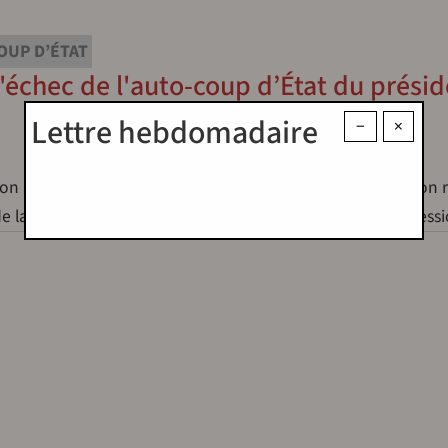
OUP D’ÉTAT
l'échec de l'auto-coup d’État du prési
Lettre hebdomadaire
−
×
on Suk Yeol a échoué en 153 minutes. Bien que la situation 
ri de la menace d’une confrontation militaire ou d’une répres