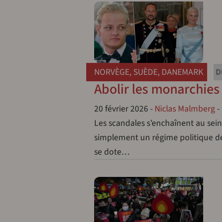
NORVÈGE
,
SUÈDE
,
DANEMARK
D
Abolir les monarchies
20 février 2026
-
Niclas Malmberg
-
Les scandales s’enchaînent au sei
simplement un régime politique dép
se dote…