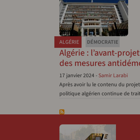
ALGÉRIE
DÉMOCRATIE
Algérie : l’avant-proje
des mesures antidémo
17 janvier 2024
-
Samir Larabi
Après avoir lu le contenu du projet 
politique algérien continue de trai