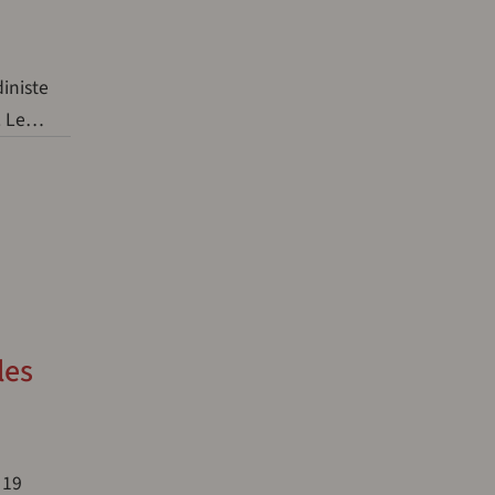
iniste
o. Le…
les
 19