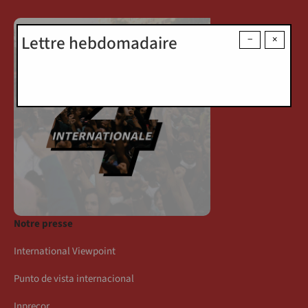
Lettre hebdomadaire
−
×
Notre presse
International Viewpoint
Punto de vista internacional
Inprecor