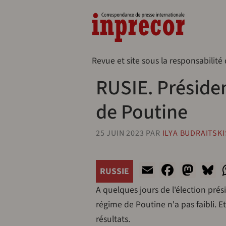
Aller au contenu principal
Naveg
Revue et site sous la responsabilité
RUSIE. Présiden
de Poutine
25 JUIN 2023
PAR
ILYA BUDRAITSKI
Email
Facebo
Mas
B
RUSSIE
A quelques jours de l'élection pr
régime de Poutine n'a pas faibli. Et
résultats.