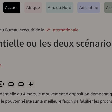
ação principal
Accueil
Afrique
Am. du Nord
Am. latine
Asi
e
 du Bureau exécutif de la
IV
Internationale
.
tielle ou les deux scénario
S
ok
todon
luesky
WhatsApp
Print
PrintFriendly
Share
ésidentielle du 4 mars, le mouvement d'opposition démocrati
 le pouvoir hésite sur la meilleure façon de falsifier les proch