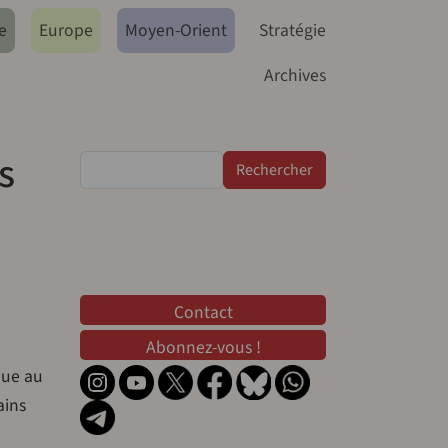
e
Europe
Moyen-Orient
Stratégie
Archives
s
Rechercher
Contact
Contact
Abonnez-vous !
que au
ains