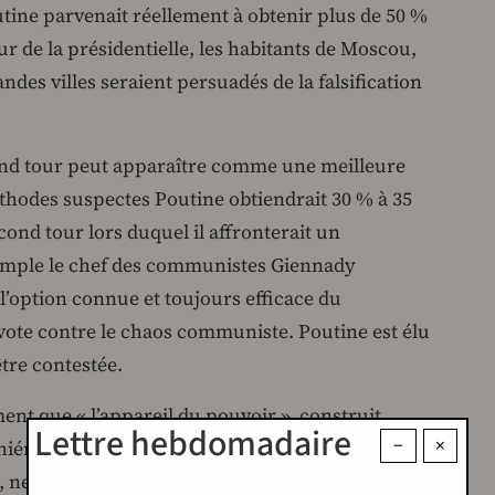
tine parvenait réellement à obtenir plus de 50 %
ur de la présidentielle, les habitants de Moscou,
ndes villes seraient persuadés de la falsification
cond tour peut apparaître comme une meilleure
thodes suspectes Poutine obtiendrait 30 % à 35
econd tour lors duquel il affronterait un
xemple le chef des communistes Giennady
l’option connue et toujours efficace du
 vote contre le chaos communiste. Poutine est élu
être contestée.
nt que « l’appareil du pouvoir », construit
Lettre hebdomadaire
−
×
iérarchie et la loyauté de haut en bas, qui
e, ne peut fonctionner qu’en appliquant des