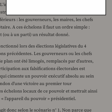
 L’idée d’un second tour pouvait sembler
streint de stratèges du Kremlin, mais elle était
férieurs : les gouverneurs, les maires, les chefs
taire. A ces échelons il faut un ordre simple :
t (ou à un parti) un résultat donné.
nctionné lors des élections législatives du 4
ions précédentes. Les gouverneurs ou les chefs
é le plan ont été limogés, remplacés par d’autres,
ticipation aux falsifications électorales est
i cimente un pouvoir exécutif absolu au sein
andon d’une victoire au premier tour
s échelons locaux de ce pouvoir et mettrait ainsi
« l’appareil du pouvoir » présidentiel.
it donc selon le scénario n° 1. Non parce que