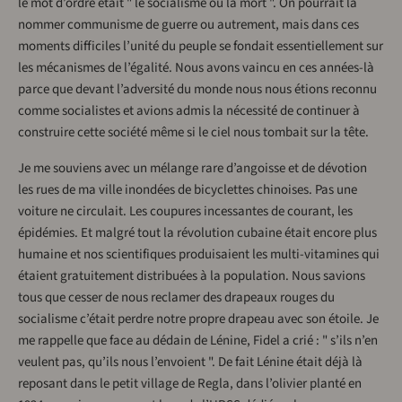
le mot d’ordre était " le socialisme ou la mort ". On pourrait la
nommer communisme de guerre ou autrement, mais dans ces
moments difficiles l’unité du peuple se fondait essentiellement sur
les mécanismes de l’égalité. Nous avons vaincu en ces années-là
parce que devant l’adversité du monde nous nous étions reconnu
comme socialistes et avions admis la nécessité de continuer à
construire cette société même si le ciel nous tombait sur la tête.
Je me souviens avec un mélange rare d’angoisse et de dévotion
les rues de ma ville inondées de bicyclettes chinoises. Pas une
voiture ne circulait. Les coupures incessantes de courant, les
épidémies. Et malgré tout la révolution cubaine était encore plus
humaine et nos scientifiques produisaient les multi-vitamines qui
étaient gratuitement distribuées à la population. Nous savions
tous que cesser de nous reclamer des drapeaux rouges du
socialisme c’était perdre notre propre drapeau avec son étoile. Je
me rappelle que face au dédain de Lénine, Fidel a crié : " s’ils n’en
veulent pas, qu’ils nous l’envoient ". De fait Lénine était déjà là
reposant dans le petit village de Regla, dans l’olivier planté en