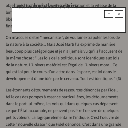
Lettre hebdomadaire
objectives. La Terre suit sa vitesse de rotation et la vitesse de la
lumière ne change pas sa valeur. De même que les électrons se
−
×
libèrent de la cathode et voyagent jusqu’à l’anode, les ressources
financières obéissent à des lois concrètes et prévisibles.
On m’accuse d’être " mécaniste ", de vouloir extrapoler les lois de
la nature à la société... Mais José Martí l’a exprimé de manière
beaucoup plus catégorique et je n’ai jamais vu qu’ils l’accusent de
la même chose : " Les lois de la politique sont identiques aux lois
de la nature. L’Univers matériel est l’égal de l’Univers moral. Ce
qui est loi pour le cours d’un astre dans l’espace, est loi dans le
développement d’une idée par le cerveau. Tout est identique. " (6)
Les étonnants détournements de ressources dénoncés par Fidel,
tel le cas des pompes à essence particulières, les détournements
dans le port lui-même, les vols qui dans quelques cas dépassent
ce que l’État accumule, ne peuvent pas être l’oeuvre de quelques
petits voleurs. La logique élémentaire l’indique. C’est l’oeuvre de
cette " nouvelle classe " que Fidel dénonce. C’est dans une grande