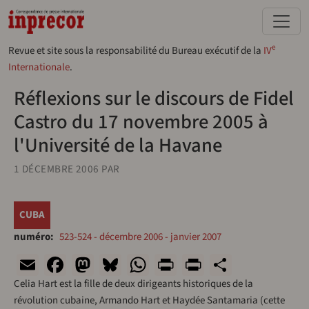
Aller au contenu principal
e
Revue et site sous la responsabilité du Bureau exécutif de la
IV
Internationale
.
Réflexions sur le discours de Fidel
Castro du 17 novembre 2005 à
l'Université de la Havane
1 DÉCEMBRE 2006
PAR
CUBA
numéro
523-524 - décembre 2006 - janvier 2007
Email
Facebook
Mastodon
Bluesky
WhatsApp
Print
PrintFriend
Share
Celia Hart est la fille de deux dirigeants historiques de la
révolution cubaine, Armando Hart et Haydée Santamaria (cette