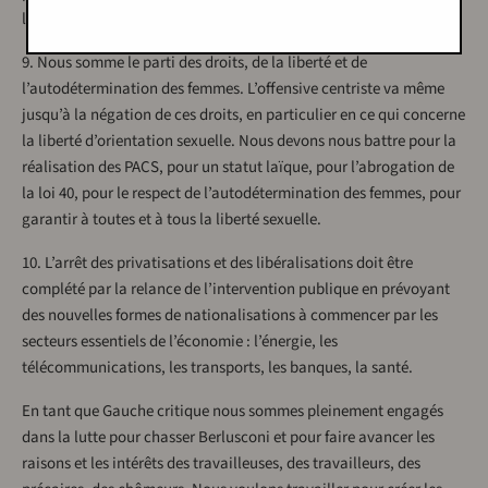
l’environnement.
9. Nous somme le parti des droits, de la liberté et de
l’autodétermination des femmes. L’offensive centriste va même
jusqu’à la négation de ces droits, en particulier en ce qui concerne
la liberté d’orientation sexuelle. Nous devons nous battre pour la
réalisation des PACS, pour un statut laïque, pour l’abrogation de
la loi 40, pour le respect de l’autodétermination des femmes, pour
garantir à toutes et à tous la liberté sexuelle.
10. L’arrêt des privatisations et des libéralisations doit être
complété par la relance de l’intervention publique en prévoyant
des nouvelles formes de nationalisations à commencer par les
secteurs essentiels de l’économie : l’énergie, les
télécommunications, les transports, les banques, la santé.
En tant que Gauche critique nous sommes pleinement engagés
dans la lutte pour chasser Berlusconi et pour faire avancer les
raisons et les intérêts des travailleuses, des travailleurs, des