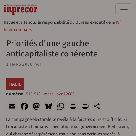
Aller au contenu principal
e
Revue et site sous la responsabilité du Bureau exécutif de la
IV
Internationale
.
Priorités d'une gauche
anticapitaliste cohérente
1 MARS 2006
PAR
ITALIE
numéro
515-516 - mars - avril 2006
Email
Facebook
Mastodon
Bluesky
WhatsApp
Print
PrintFriend
Share
La campagne électorale se révéla à la fois très dure et difficile. Si
l’on assiste à l’initiative médiatique du gouvernement Berlusconi,
qui cherche désespérément, mais non sans certains succès, à