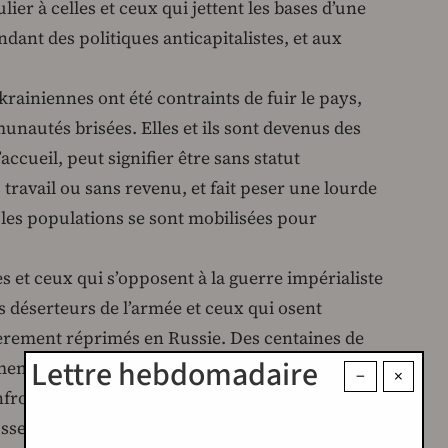
lier à celles et ceux qui jettent les bases d’une
ndant des politiques anticapitalistes, et aux
krainiennes ont été contraints de fuir le pays,
munautés brisées. Elles et ils sont devenus des
’accueil, peut signifier être sans statut
ravail ou sans revenu, et fait peser une lourde
 les populations se sont mobilisées pour
es et ceux qui s’opposent à la guerre impérialiste
s déserteurs de l’armée et ceux qui osent
èrement réprimés en Russie. Des centaines de
Lettre hebdomadaire
ent été contraintes de fuir la Russie, souvent
−
×
onfrontées aux effets des mesures destinées à
sse. Ils méritent également notre entière