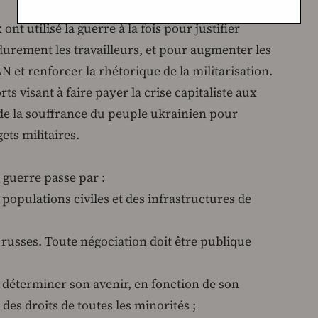
t utilisé la guerre à la fois pour justifier
 durement les travailleurs, et pour augmenter les
N et renforcer la rhétorique de la militarisation.
ts visant à faire payer la crise capitaliste aux
n de la souffrance du peuple ukrainien pour
ets militaires.
 guerre passe par :
opulations civiles et des infrastructures de
 russes. Toute négociation doit être publique
 déterminer son avenir, en fonction de son
 des droits de toutes les minorités ;