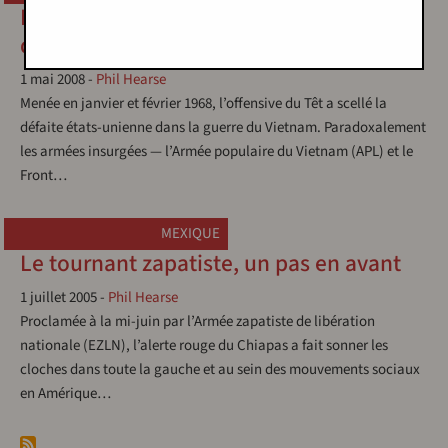
L'offensive du Têt, une bataille décisive
de la guerre du Vietnam
1 mai 2008
-
Phil Hearse
Menée en janvier et février 1968, l’offensive du Têt a scellé la
défaite états-unienne dans la guerre du Vietnam. Paradoxalement
les armées insurgées — l’Armée populaire du Vietnam (APL) et le
Front…
MEXIQUE
Le tournant zapatiste, un pas en avant
1 juillet 2005
-
Phil Hearse
Proclamée à la mi-juin par l’Armée zapatiste de libération
nationale (EZLN), l’alerte rouge du Chiapas a fait sonner les
cloches dans toute la gauche et au sein des mouvements sociaux
en Amérique…