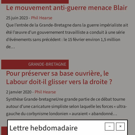
Le mouvement anti-guerre menace Blair
25 juin 2023
-
Phil Hearse
Que l’entrée de la Grande-Bretagne dans la guerre impérialiste ait
été l’œuvre d’un gouvernement travailliste a conduit à une série
d’événements sans précédent : le 15 février environ 1,5 million
de…
GRANDE-BRETAGNE
Pour préserver sa base ouvrière, le
Labour doit-il glisser vers la droite ?
2 janvier 2020
-
Phil Hearse
Synthèse Grande-bretagneUne grande partie de ce débat tourne
autour d’une caricature simpliste selon laquelle les forces « ultra-
gauche du corbynisme londonien » auraient « abandonné…
Lettre hebdomadaire
−
×
VIETNAM
1968