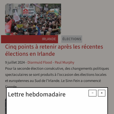
IRLANDE
ÉLECTIONS
Cinq points à retenir après les récentes
élections en Irlande
9 juillet 2024
-
Diarmuid Flood
-
Paul Murphy
Pour la seconde élection consécutive, des changements politiques
spectaculaires se sont produits à l’occasion des élections locales
et européennes au Sud de l’Irlande. Le Sinn Fein a commencé
l’année…
Lettre hebdomadaire
−
×