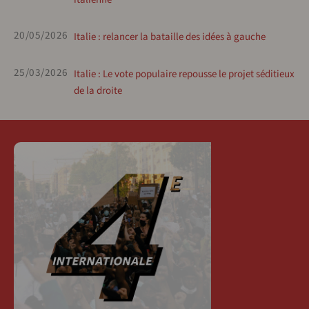
20/05/2026
Italie : relancer la bataille des idées à gauche
25/03/2026
Italie : Le vote populaire repousse le projet séditieux
de la droite