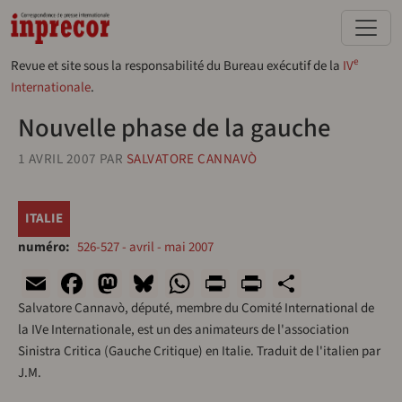
Aller au contenu principal
e
Revue et site sous la responsabilité du Bureau exécutif de la
IV
Internationale
.
Nouvelle phase de la gauche
1 AVRIL 2007
PAR
SALVATORE CANNAVÒ
ITALIE
numéro
526-527 - avril - mai 2007
Email
Facebook
Mastodon
Bluesky
WhatsApp
Print
PrintFriend
Share
Salvatore Cannavò, député, membre du Comité International de
la IVe Internationale, est un des animateurs de l'association
Sinistra Critica (Gauche Critique) en Italie. Traduit de l'italien par
J.M.