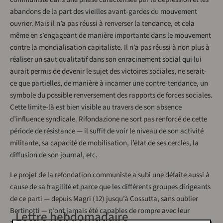
abandons de la part des vieilles avant-gardes du mouvement
ouvrier. Mais il n’a pas réussi à renverser la tendance, et cela
même en s’engageant de manière importante dans le mouvement
contre la mondialisation capitaliste. Il n’a pas réussi à non plus à
réaliser un saut qualitatif dans son enracinement social qui lui
aurait permis de devenir le sujet des victoires sociales, ne serait-
ce que partielles, de manière à incarner une contre-tendance, un
symbole du possible renversement des rapports de forces sociales.
Cette limite-là est bien visible au travers de son absence
d’influence syndicale. Rifondazione ne sort pas renforcé de cette
période de résistance — il suffit de voir le niveau de son activité
militante, sa capacité de mobilisation, l’état de ses cercles, la
diffusion de son journal, etc.
Le projet de la refondation communiste a subi une défaite aussi à
cause de sa fragilité et parce que les différents groupes dirigeants
de ce parti — depuis Magri (12) jusqu’à Cossutta, sans oublier
Bertinotti — n’ont jamais été capables de rompre avec leur
Lettre hebdomadaire
ancrage réformiste. Au cours de ces quinze années, la direction du