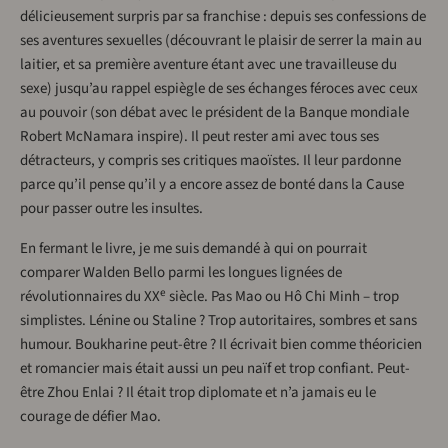
délicieusement surpris par sa franchise : depuis ses confessions de
ses aventures sexuelles (découvrant le plaisir de serrer la main au
laitier, et sa première aventure étant avec une travailleuse du
sexe) jusqu’au rappel espiègle de ses échanges féroces avec ceux
au pouvoir (son débat avec le président de la Banque mondiale
Robert McNamara inspire). Il peut rester ami avec tous ses
détracteurs, y compris ses critiques maoïstes. Il leur pardonne
parce qu’il pense qu’il y a encore assez de bonté dans la Cause
pour passer outre les insultes.
En fermant le livre, je me suis demandé à qui on pourrait
comparer Walden Bello parmi les longues lignées de
e
révolutionnaires du XX
siècle. Pas Mao ou Hô Chi Minh – trop
simplistes. Lénine ou Staline ? Trop autoritaires, sombres et sans
humour. Boukharine peut-être ? Il écrivait bien comme théoricien
et romancier mais était aussi un peu naïf et trop confiant. Peut-
être Zhou Enlai ? Il était trop diplomate et n’a jamais eu le
courage de défier Mao.