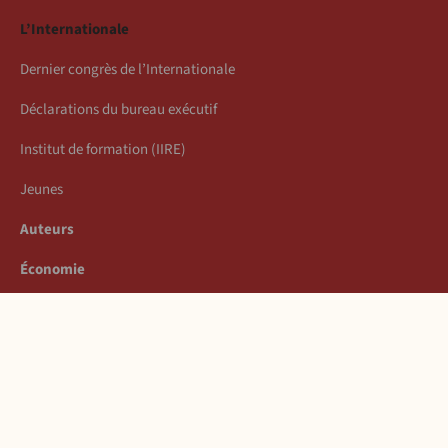
L’Internationale
Dernier congrès de l’Internationale
Déclarations du bureau exécutif
Institut de formation (IIRE)
Jeunes
Auteurs
Économie
Connexion
Les articles de la semaine
À propos
Mentions légales