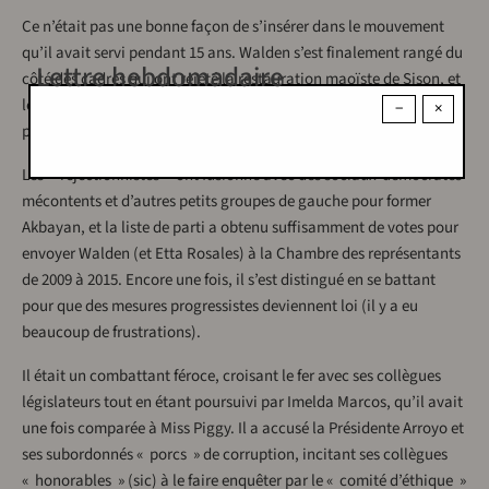
Ce n’était pas une bonne façon de s’insérer dans le mouvement
qu’il avait servi pendant 15 ans. Walden s’est finalement rangé du
Lettre hebdomadaire
côté des cadres qui ont rejeté la restauration maoïste de Sison, et
les acolytes du Président se sont mis à l’insulter : réformiste,
−
×
pseudo-révolutionnaire, social-démocrate.
Les « rejectionnistes » ont fusionné avec des sociaux-démocrates
mécontents et d’autres petits groupes de gauche pour former
Akbayan, et la liste de parti a obtenu suffisamment de votes pour
envoyer Walden (et Etta Rosales) à la Chambre des représentants
de 2009 à 2015. Encore une fois, il s’est distingué en se battant
pour que des mesures progressistes deviennent loi (il y a eu
beaucoup de frustrations).
Il était un combattant féroce, croisant le fer avec ses collègues
législateurs tout en étant poursuivi par Imelda Marcos, qu’il avait
une fois comparée à Miss Piggy. Il a accusé la Présidente Arroyo et
ses subordonnés « porcs » de corruption, incitant ses collègues
« honorables » (sic) à le faire enquêter par le « comité d’éthique »