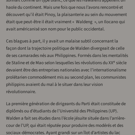
sonnait comme un type blanc, ce que les Hawaïens appellent un
haole du continent. Mais une fois que nous l’avons rencontré et
découvert qu’il était Pinoy, la plaisanterie au sein du mouvement
était que peut-être il était vraiment « Waldeng », un Ilocano qui
avait américanisé son nom pour le public occidental.
Ces blagues à part, il y avait un malaise subtil concernant la
façon dont la trajectoire politique de Walden divergeait de celle
de ses camarades nés aux Philippines. Formés dans les mentalités
e
de Staline et de Mao selon lesquelles les révolutions du XX
siècle
devaient être des entreprises nationales avec l’internationalisme
prolétarien commodément mis au second plan, les communistes
philippins avaient du mal à le situer dans leur vision
révolutionnaire.
La première génération de dirigeants du Parti était constituée de
diplômés ou d’étudiants de l’Université des Philippines (UP).
Walden a fait ses études dans l’école jésuite située dans l’arrière-
cour de l’UP, qui était réputée pour produire des modérés et des
sociaux-démocrates. Ayant grandi sur un îlot d’artistes du lac