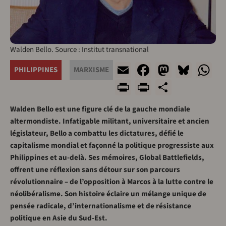
Walden Bello. Source : Institut transnational
Email
Facebook
Mastod
Blue
W
PHILIPPINES
MARXISME
Print
PrintFrien
Share
Walden Bello est une figure clé de la gauche mondiale
altermondiste. Infatigable militant, universitaire et ancien
législateur, Bello a combattu les dictatures, défié le
capitalisme mondial et façonné la politique progressiste aux
Philippines et au-delà. Ses mémoires, Global Battlefields,
offrent une réflexion sans détour sur son parcours
révolutionnaire – de l’opposition à Marcos à la lutte contre le
néolibéralisme. Son histoire éclaire un mélange unique de
pensée radicale, d’internationalisme et de résistance
politique en Asie du Sud-Est.