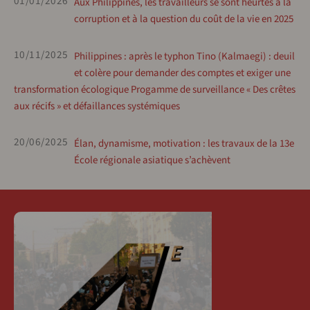
01/01/2026
Aux Philippines, les travailleurs se sont heurtés à la
corruption et à la question du coût de la vie en 2025
10/11/2025
Philippines : après le typhon Tino (Kalmaegi) : deuil
et colère pour demander des comptes et exiger une
transformation écologique Progamme de surveillance « Des crêtes
aux récifs » et défaillances systémiques
20/06/2025
Élan, dynamisme, motivation : les travaux de la 13e
École régionale asiatique s’achèvent