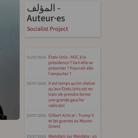
المؤلف -
Auteur·es
Socialist Project
États-Unis : AOC à la
31/07/2026
présidence ? Va-t-elle se
présenter ? Pourrait-elle
l'emporter ?
Il est temps qu’on réalise
30/07/2026
qu’aux États-Unis est en
train de prendre forme
une grande gauche
radicale!
Gilbert Achcar : Trump II
28/07/2026
et les guerres au Moyen-
Orient
endly
e
Mamdani sur Mandela : un
23/07/2026