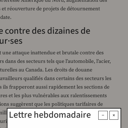
s et réouverture de projets de détournement
 date.
e contre des dizaines de
eur·ses
t une attaque inattendue et brutale contre des
rs dans des secteurs tels que l’automobile, l’acier,
aturelles au Canada. Les droits de douane
vailleurs qualifiés dans certains des secteurs les
 ils frapperont aussi rapidement les sections de
ires et les plus vulnérables aux ralentissements
ns suggèrent que les politiques tarifaires de
Lettre hebdomadaire
illions de travailleurs et leurs communautés,
−
×
turiers clés sont menacés de perdre des marchés