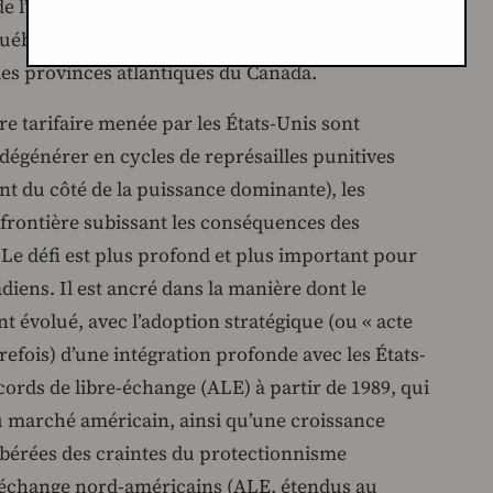
e l’automobile et de l’acier en Ontario, les
uébec, et les exportations de produits agricoles
 les provinces atlantiques du Canada.
re tarifaire menée par les États-Unis sont
dégénérer en cycles de représailles punitives
ant du côté de la puissance dominante), les
a frontière subissant les conséquences des
e défi est plus profond et plus important pour
adiens. Il est ancré dans la manière dont le
nt évolué, avec l’adoption stratégique (ou « acte
refois) d’une intégration profonde avec les États-
ccords de libre-échange (ALE) à partir de 1989, qui
u marché américain, ainsi qu’une croissance
bérées des craintes du protectionnisme
e-échange nord-américains (ALE, étendus au