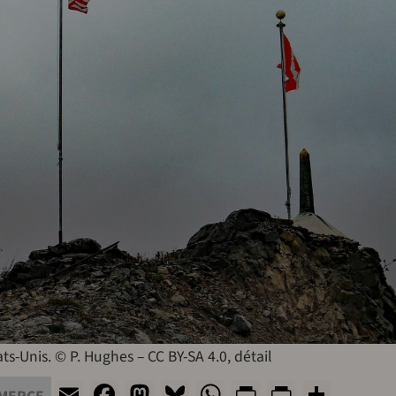
ts-Unis. © P. Hughes – CC BY-SA 4.0, détail
Email
Facebook
Mastodon
Bluesky
WhatsApp
Print
PrintFri
Shar