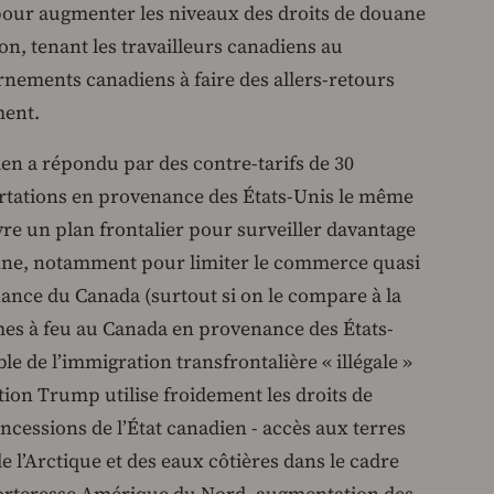
 pour augmenter les niveaux des droits de douane
on, tenant les travailleurs canadiens au
nements canadiens à faire des allers-retours
ment.
n a répondu par des contre-tarifs de 30
portations en provenance des États-Unis le même
re un plan frontalier pour surveiller davantage
nne, notamment pour limiter le commerce quasi
nance du Canada (surtout si on le compare à la
es à feu au Canada en provenance des États-
ble de l’immigration transfrontalière « illégale »
ation Trump utilise froidement les droits de
cessions de l’État canadien - accès aux terres
e l’Arctique et des eaux côtières dans le cadre
 Forteresse Amérique du Nord, augmentation des