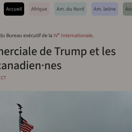
ação principal
Accueil
Afrique
Am. du Nord
Am. latine
Asi
e
 du Bureau exécutif de la
IV
Internationale
.
erciale de Trump et les
 canadien·nes
ECT