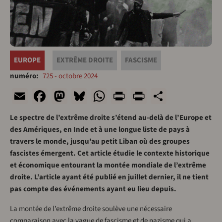
EUROPE
EXTRÊME DROITE
FASCISME
numéro
725 - octobre 2024
Email
Facebook
Mastodon
Bluesky
WhatsApp
Print
PrintFriend
Share
Le spectre de l’extrême droite s’étend au-delà de l’Europe et
des Amériques, en Inde et à une longue liste de pays à
travers le monde, jusqu’au petit Liban où des groupes
fascistes émergent. Cet article étudie le contexte historique
et économique entourant la montée mondiale de l’extrême
droite. L’article ayant été publié en juillet dernier, il ne tient
pas compte des événements ayant eu lieu depuis.
La montée de l’extrême droite soulève une nécessaire
comparaison avec la vague de fascisme et de nazisme qui a