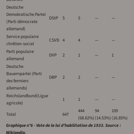
Deutsche
Demokratische Partei
DStP
5
5
—
—
(Parti démocrate
allemand)
Service populaire
CSVD
4
4
—
—
chrétien-social
Parti populaire
DVP
2
1
—
1
allemand
Deutsche
Bauernpartei (Parti
DBP
2
2
—
—
des fermiers
allemands)
Reichslandbund(Ligue
1
1
—
—
agricole)
444
94
109
Total
647
(68.62%)
(14.53%)
(16.85%)
Graphique n°6 - Vote de la loi d’habilitation de 1933. Source :
Wikipedia.