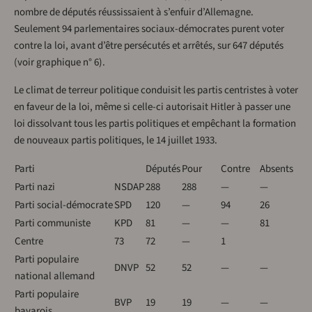
nombre de députés réussissaient à s’enfuir d’Allemagne.
Seulement 94 parlementaires sociaux-démocrates purent voter
contre la loi, avant d’être persécutés et arrêtés, sur 647 députés
(voir graphique n° 6).
Le climat de terreur politique conduisit les partis centristes à voter
en faveur de la loi, même si celle-ci autorisait Hitler à passer une
loi dissolvant tous les partis politiques et empêchant la formation
de nouveaux partis politiques, le 14 juillet 1933.
Parti
Députés
Pour
Contre
Absents
Parti nazi
NSDAP
288
288
—
—
Parti social-démocrate
SPD
120
—
94
26
Parti communiste
KPD
81
—
—
81
Centre
73
72
—
1
Parti populaire
DNVP
52
52
—
—
national allemand
Parti populaire
BVP
19
19
—
—
bavarois