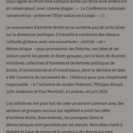
sous l’égide du think tank Edmund Burke (un think tank américain
et conservateur) avec comme slogan : « La Conférence nationale
conservatrice : préserver l’État-nation en Europe »
3
.
Le mouvement d’extrême droite ne se contente pas de se focaliser
sur la dimension politique. Il travaille à construire des réseaux
culturels globaux avec une couverture « centrée » et «
démocratique » pour promouvoir ses théories, ses idées et ses
valeurs parmi les jeunes et divers groupes, pas le biais de diverses
initiatives collectives d’hommes et de femmes politiques de
droite, d’universitaires et d’investisseurs, dont la dernière en date
a été l’annonce du lancement de « l’Alliance pour une citoyenneté
responsable » à l’initiative de Jordan Peterson, Philippa Stroud,
John Anderson et Paul Marshall, à Londres, en juin 2023.
Ces initiatives ont pour but de créer un terrain commun avec des
secteurs et groupes sociaux qui rejettent a priori les idées
d’extrême droite. Bien entendu, les pratiques libres et
démocratiques sont garanties par les statuts. Mais elles visent à
étendre la base de masse et le soutien à des forces qui sont