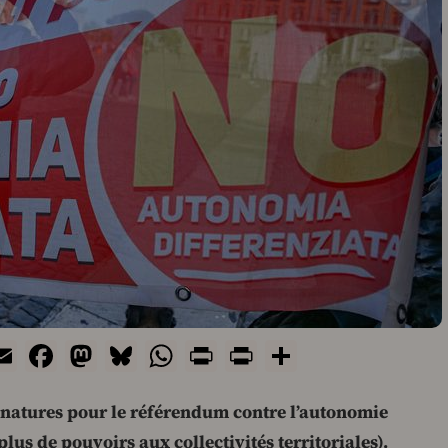
Email
Facebook
Mastodon
Bluesky
WhatsApp
Print
PrintFriendly
Share
ignatures pour le référendum contre l’autonomie
lus de pouvoirs aux collectivités territoriales).