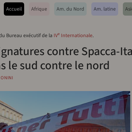
ação principal
Accueil
Afrique
Am. du Nord
Am. latine
Asi
e
 du Bureau exécutif de la
IV
Internationale
.
gnatures contre Spacca-Ita
as le sud contre le nord
ONINI