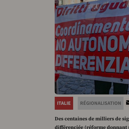
ITALIE
RÉGIONALISATION
Des centaines de milliers de s
différenciée (réforme donnant p