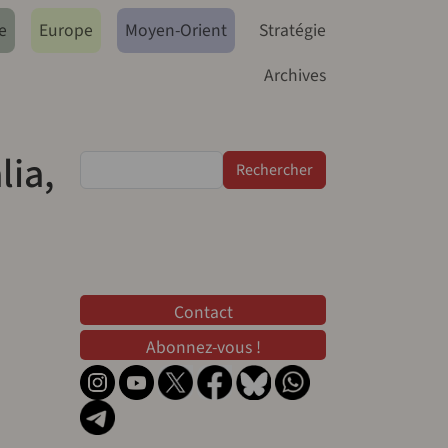
e
Europe
Moyen-Orient
Stratégie
Archives
lia,
Rechercher
Contact
Contact
Abonnez-vous !