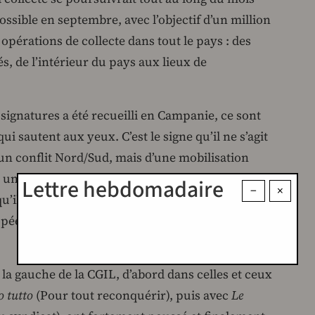
ossible en septembre, avec l’objectif d’un million
 opérations de collecte dans tout le pays : des
és, de l’intérieur du pays aux lieux de
 signatures a été recueilli en Campanie, ce sont
ui sautent aux yeux. C’est le signe qu’il ne s’agit
un conflit Nord/Sud, mais d’une mobilisation
 une machine à fabriquer des inégalités et des
Lettre hebdomadaire
−
×
u’il n’y a nul besoin dans un pays qui se situe au
péens en matière de salaires, de droits et de
la gauche de la CGIL, d’abord dans celles et ceux
 tutto
(Pour tout reconquérir), puis avec
Le