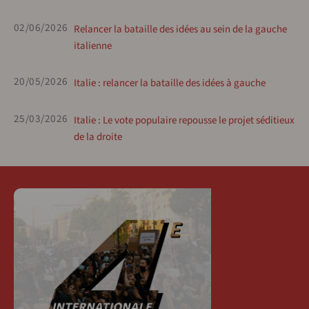
02/06/2026
Relancer la bataille des idées au sein de la gauche
italienne
20/05/2026
Italie : relancer la bataille des idées à gauche
25/03/2026
Italie : Le vote populaire repousse le projet séditieux
de la droite