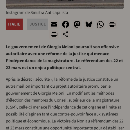
Instagram de Sinistra Anticapilista
Email
Facebook
Mastodon
Bluesky
Whats
Pri
ITALIE
JUSTICE
PrintFriendly
Share
Le gouvernement de Giorgia Meloni poursuit son offensive
autoritaire avec une réforme de la justice qui menace
l’indépendance de la magistrature. Le référendum des 22 et
23 mars est un enjeu politique central.
Après le décret « sécurité », la réforme de la justice constitue un
autre maillon important du projet autoritaire promu par le
gouvernement de Giorgia Meloni. En modifiant les méthodes
d’élection des membres du Conseil supérieur de la magistrature
(CSM), celle-ci menace l’indépendance de cet organe et limite sa
possibilité d’agir en tant que contre-pouvoir face aux systèmes
politique et économique. La victoire du Non au référendum des 22
et 23 mars constitue une opportunité importante pour déstabiliser